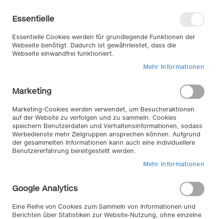
Direkt
Willkommen in unserem Online-
zum
Shop
Essentielle
Inhalt
Anmelden
Essentielle Cookies werden für grundlegende Funktionen der
Warenkorb
Webseite benötigt. Dadurch ist gewährleistet, dass die
Webseite einwandfrei funktioniert.
Mehr Informationen
Suche
Marketing
Home
Exterieur & Anbauteile
Träger | Transport
Dachträger
Marketing-Cookies werden verwendet, um Besucheraktionen
auf der Website zu verfolgen und zu sammeln. Cookies
speichern Benutzerdaten und Verhaltensinformationen, sodass
Produkte filtern
Werbedienste mehr Zielgruppen ansprechen können. Aufgrund
Dachträger von
der gesammelten Informationen kann auch eine individuellere
Benutzererfahrung bereitgestellt werden.
LP LA PREALPINA
Mehr Informationen
Google Analytics
Egal was Sie mitnehmen oder
transportieren möchten
Eine Reihe von Cookies zum Sammeln von Informationen und
(Reisegepäck, Sportgeräte,
Berichten über Statistiken zur Website-Nutzung, ohne einzelne