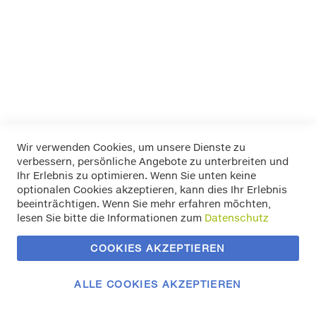
LA Prealpina
LAS
Pewag
RIM RINGZ
Schönek
Weyer
Wir verwenden Cookies, um unsere Dienste zu
verbessern, persönliche Angebote zu unterbreiten und
Widerrufsbelehrung
Ihr Erlebnis zu optimieren. Wenn Sie unten keine
Datenschutz
optionalen Cookies akzeptieren, kann dies Ihr Erlebnis
Allgemeine Geschäftsbedingungen
beeinträchtigen. Wenn Sie mehr erfahren möchten,
Versand / Zahlung
lesen Sie bitte die Informationen zum
Datenschutz
Impressum
Kontakt
COOKIES AKZEPTIEREN
Zahlungsmethoden
Vertrag widerrufen
ALLE COOKIES AKZEPTIEREN