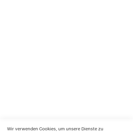
Marken bei Klemm
APA
Dino
EUFAB
FOLIATEC
K+K
LA Prealpina
LAS
Pewag
RIM RINGZ
Schönek
Weyer
Wir verwenden Cookies, um unsere Dienste zu