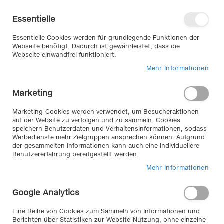
Direkt
Willkommen in unserem Online-
zum
Shop
Essentielle
Inhalt
Anmelden
Essentielle Cookies werden für grundlegende Funktionen der
Warenkorb
Webseite benötigt. Dadurch ist gewährleistet, dass die
Webseite einwandfrei funktioniert.
Mehr Informationen
Suche
Marketing
Home
Exterieur & Anbauteile
Träger | Transport
Marketing-Cookies werden verwendet, um Besucheraktionen
auf der Website zu verfolgen und zu sammeln. Cookies
Produkte filtern
speichern Benutzerdaten und Verhaltensinformationen, sodass
Träger und Transport //
Werbedienste mehr Zielgruppen ansprechen können. Aufgrund
der gesammelten Informationen kann auch eine individuellere
Benutzererfahrung bereitgestellt werden.
bei KLEMM erhalten Sie vom Anhägerzubehör, -
beleuchtung und passenden Leuchtmitteln, Reflektoren,
Mehr Informationen
unterschiedlichste Gepäck- und Transportträger – auch
für Oldtimer, Roadster und Sportwägen bis hin zu
Google Analytics
praktischen Ladungssicherungen und Schutzhüllen.
Eine Reihe von Cookies zum Sammeln von Informationen und
Berichten über Statistiken zur Website-Nutzung, ohne einzelne