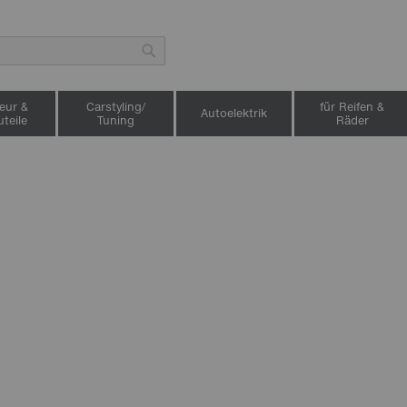
Suche
ieur &
Carstyling/
für Reifen &
Autoelektrik
teile
Tuning
Räder