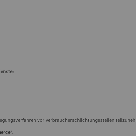
ienste:
beilegungsverfahren vor Verbraucherschlichtungsstellen teilzune
merce".