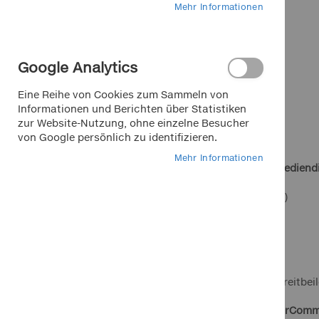
Mehr Informationen
Deutschland
Telefon: 0911 98831500
E-Mail:
info@autozubehoer-klemm.de
Google Analytics
USt-IdNr.: DE 298 007 042
Eine Reihe von Cookies zum Sammeln von
Informationen und Berichten über Statistiken
zur Website-Nutzung, ohne einzelne Besucher
von Google persönlich zu identifizieren.
Mehr Informationen
zuständige Aufsichtsbehörde für audiovisuelle Mediend
Bayerische Landeszentrale für neue Medien (BLM)
Heinrich-Lübke-Str. 27
81737 München
Internet:
https://www.blm.de/
Alternative Streitbeilegung:
Wir sind nicht bereit und nicht verpflichtet, an Streit
Wir sind seit
07.01.2016
Mitglied der Initiative "FairCom