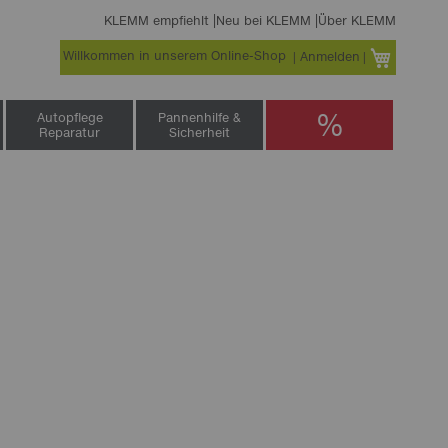
KLEMM empfiehlt
Neu bei KLEMM
Über KLEMM
Willkommen in unserem Online-Shop
Warenko
Anmelden
%
Autopflege
Pannenhilfe &
Reparatur
Sicherheit