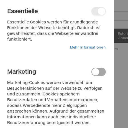
Direkt
Essentielle
zum
Inhalt
Suche
Essentielle Cookies werden für grundlegende
Funktionen der Webseite benötigt. Dadurch ist
gewährleistet, dass die Webseite einwandfrei
Interieur &
Exter
Komfort
Anbau
funktioniert.
Mehr Informationen
Home
Impressum
Impressum
Marketing
Marketing-Cookies werden verwendet, um
Impressum
Besucheraktionen auf der Website zu verfolgen
und zu sammeln. Cookies speichern
Gesetzliche Anbieterkennung:
Benutzerdaten und Verhaltensinformationen,
sodass Werbedienste mehr Zielgruppen
Andre Klemm
ansprechen können. Aufgrund der gesammelten
Autozubehör Klemm
Informationen kann auch eine individuellere
Warmbrunner Strasse 10
Benutzererfahrung bereitgestellt werden.
90473 Nürnberg