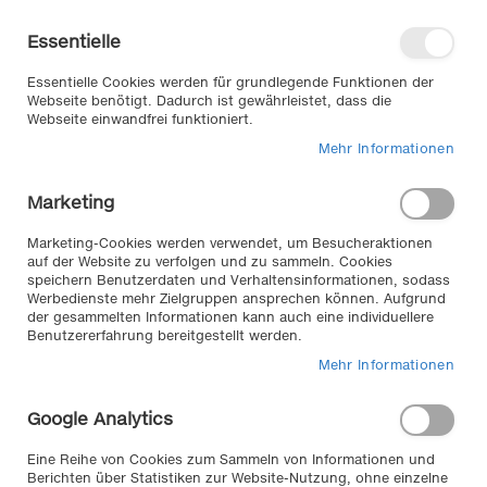
Direkt
Willkommen in unserem Online-
zum
Shop
Essentielle
Inhalt
Anmelden
Essentielle Cookies werden für grundlegende Funktionen der
Warenkorb
Webseite benötigt. Dadurch ist gewährleistet, dass die
Webseite einwandfrei funktioniert.
Mehr Informationen
Suche
Marketing
Home
Marken bei Klemm
Schönek
Marketing-Cookies werden verwendet, um Besucheraktionen
auf der Website zu verfolgen und zu sammeln. Cookies
Produkte filtern
speichern Benutzerdaten und Verhaltensinformationen, sodass
Werbedienste mehr Zielgruppen ansprechen können. Aufgrund
Schönek
der gesammelten Informationen kann auch eine individuellere
Benutzererfahrung bereitgestellt werden.
Mehr Informationen
Qualität aus Deutschland
- SCHÖNEK
Google Analytics
Gummimatten für PKWs
Eine Reihe von Cookies zum Sammeln von Informationen und
und Nutzfahrzeuge
Berichten über Statistiken zur Website-Nutzung, ohne einzelne