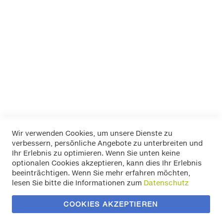
FOLIATEC
K+K
LA Prealpina
LAS
Pewag
RIM RINGZ
Schönek
Weyer
Wir verwenden Cookies, um unsere Dienste zu
verbessern, persönliche Angebote zu unterbreiten und
Widerrufsbelehrung
Ihr Erlebnis zu optimieren. Wenn Sie unten keine
Datenschutz
optionalen Cookies akzeptieren, kann dies Ihr Erlebnis
Allgemeine Geschäftsbedingungen
beeinträchtigen. Wenn Sie mehr erfahren möchten,
Versand / Zahlung
lesen Sie bitte die Informationen zum
Datenschutz
Impressum
Kontakt
COOKIES AKZEPTIEREN
Zahlungsmethoden
Vertrag widerrufen