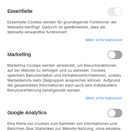
Direkt
Willkommen in unserem Online-
zum
Shop
Essentielle
Inhalt
Anmelden
Essentielle Cookies werden für grundlegende Funktionen der
Warenkorb
Webseite benötigt. Dadurch ist gewährleistet, dass die
Webseite einwandfrei funktioniert.
Mehr Informationen
Suche
Marketing
Home
Exterieur & Anbauteile
Träger | Transport
Dachträger
Marketing-Cookies werden verwendet, um Besucheraktionen
auf der Website zu verfolgen und zu sammeln. Cookies
speichern Benutzerdaten und Verhaltensinformationen, sodass
Produkte filtern
Werbedienste mehr Zielgruppen ansprechen können. Aufgrund
Dachträger von
der gesammelten Informationen kann auch eine individuellere
Benutzererfahrung bereitgestellt werden.
LP LA PREALPINA
Mehr Informationen
Google Analytics
Egal was Sie mitnehmen oder
transportieren möchten
Eine Reihe von Cookies zum Sammeln von Informationen und
(Reisegepäck, Sportgeräte,
Berichten über Statistiken zur Website-Nutzung, ohne einzelne