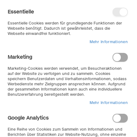
Direkt
Willkommen in unserem Online-
zum
Shop
Essentielle
Inhalt
Anmelden
Essentielle Cookies werden für grundlegende Funktionen der
Warenkorb
Webseite benötigt. Dadurch ist gewährleistet, dass die
Webseite einwandfrei funktioniert.
Mehr Informationen
Suche
Marketing
Home
Saisonartikel Sommer
Marketing-Cookies werden verwendet, um Besucheraktionen
auf der Website zu verfolgen und zu sammeln. Cookies
speichern Benutzerdaten und Verhaltensinformationen, sodass
Saisonartikel Sommer //
Werbedienste mehr Zielgruppen ansprechen können. Aufgrund
der gesammelten Informationen kann auch eine individuellere
Benutzererfahrung bereitgestellt werden.
im Autozubehör Klemm Onlineshop finden sich auch
hochwertige Produkte von bekannten
Mehr Informationen
Markenherstellern wie Weyer, Foliatec, EUFAB und
weitere. Hier finden sich vom Cabrio Windschott, Reise-
Google Analytics
und Komfortartikel , Träger für Rad und Dach, Reinigung
und vieles mehr
Eine Reihe von Cookies zum Sammeln von Informationen und
Berichten über Statistiken zur Website-Nutzung, ohne einzelne