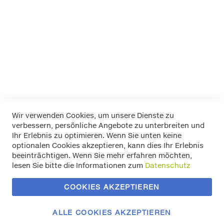
LA Prealpina
LAS
Pewag
RIM RINGZ
Schönek
Weyer
Wir verwenden Cookies, um unsere Dienste zu
verbessern, persönliche Angebote zu unterbreiten und
Widerrufsbelehrung
Ihr Erlebnis zu optimieren. Wenn Sie unten keine
Datenschutz
optionalen Cookies akzeptieren, kann dies Ihr Erlebnis
Allgemeine Geschäftsbedingungen
beeinträchtigen. Wenn Sie mehr erfahren möchten,
Versand / Zahlung
lesen Sie bitte die Informationen zum
Datenschutz
Impressum
Kontakt
COOKIES AKZEPTIEREN
Zahlungsmethoden
Vertrag widerrufen
ALLE COOKIES AKZEPTIEREN