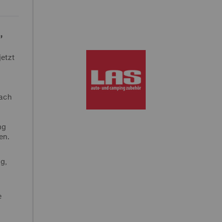
,
jetzt
nach
g
ng
en.
g,
e