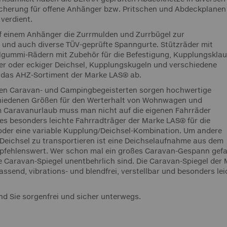
cherung für offene Anhänger bzw. Pritschen und Abdeckplanen
verdient.
f einem Anhänger die Zurrmulden und Zurrbügel zur
und auch diverse TÜV-geprüfte Spanngurte. Stützräder mit
ollgummi-Rädern mit Zubehör für die Befestigung, Kupplungskla
er oder eckiger Deichsel, Kupplungskugeln und verschiedene
das AHZ-Sortiment der Marke LAS® ab.
len Caravan- und Campingbegeisterten sorgen hochwertige
chiedenen Größen für den Werterhalt von Wohnwagen und
 Caravanurlaub muss man nicht auf die eigenen Fahrräder
 es besonders leichte Fahrradträger der Marke LAS® für die
der eine variable Kupplung/Deichsel-Kombination. Um andere
 Deichsel zu transportieren ist eine Deichselaufnahme aus dem
ehlenswert. Wer schon mal ein großes Caravan-Gespann gef
ie Caravan-Spiegel unentbehrlich sind. Die Caravan-Spiegel der
assend, vibrations- und blendfrei, verstellbar und besonders lei
nd Sie sorgenfrei und sicher unterwegs.