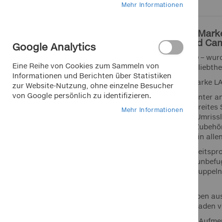
Mehr Informationen
LAS® – eine Mark
Marken bei Klemm
Caravan- und Ca
Google Analytics
APA
Die Marke LAS® – wurde
Eine Reihe von Cookies zum Sammeln von
schon hoher Beliebthe
Dino
Informationen und Berichten über Statistiken
Produkte der Marke L
zur Website-Nutzung, ohne einzelne Besucher
EUFAB
von Google persönlich zu identifizieren.
Dazu gehören unter a
FOLIATEC
DIN-Norm, ein breites 
Mehr Informationen
K+K
Rückleuchten, Umriss
usw., diverses Zubehö
LA Prealpina
des Anhängers in all
LAS
Mit den Sicherheitsp
Pewag
Diebstahl oder unbefug
welche das Ankuppeln 
RIM RINGZ
Stahlfelgen.
Schönek
Die Auffahrrampen aus
Weyer
dienen zum Verladen 
Eine besondere Aufme