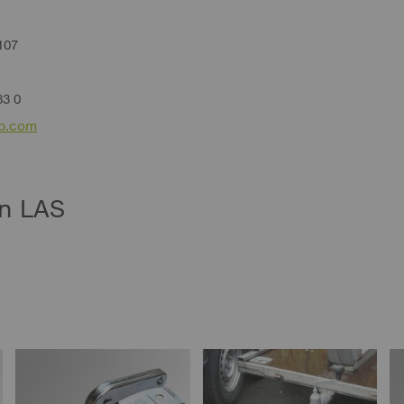
107
83 0
eb.com
n LAS