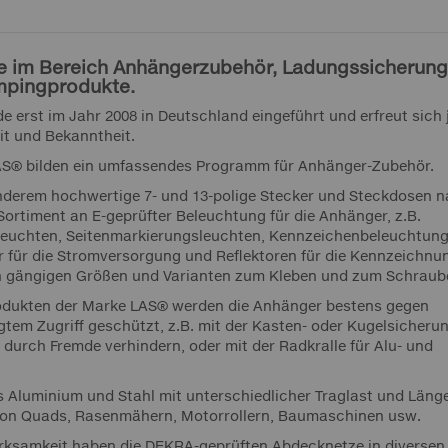
e im Bereich Anhängerzubehör, Ladungssicherung
mpingprodukte.
 erst im Jahr 2008 in Deutschland eingeführt und erfreut sich 
it und Bekanntheit.
AS® bilden ein umfassendes Programm für Anhänger-Zubehör.
nderem hochwertige 7- und 13-polige Stecker und Steckdosen 
Sortiment an E-geprüfter Beleuchtung für die Anhänger, z.B.
leuchten, Seitenmarkierungsleuchten, Kennzeichenbeleuchtun
r für die Stromversorgung und Reflektoren für die Kennzeichnu
en gängigen Größen und Varianten zum Kleben und zum Schraub
rodukten der Marke LAS® werden die Anhänger bestens gegen
tem Zugriff geschützt, z.B. mit der Kasten- oder Kugelsicherun
durch Fremde verhindern, oder mit der Radkralle für Alu- und
 Aluminium und Stahl mit unterschiedlicher Traglast und Läng
von Quads, Rasenmähern, Motorrollern, Baumaschinen usw.
rksamkeit haben die DEKRA-geprüften Abdecknetze in diversen