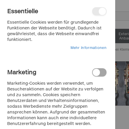
Direkt
Essentielle
zum
Inhalt
Suche
Essentielle Cookies werden für grundlegende
Funktionen der Webseite benötigt. Dadurch ist
gewährleistet, dass die Webseite einwandfrei
Interieur &
Exter
Komfort
Anbau
funktioniert.
Mehr Informationen
Home
Marken bei Kle
Saisonartikel Sommer
Marketing
Saisonartikel Winter
Marketing-Cookies werden verwendet, um
Lkw/Transporter/Bus
Besucheraktionen auf der Website zu verfolgen
und zu sammeln. Cookies speichern
Benutzerdaten und Verhaltensinformationen,
HOTLINE
sodass Werbedienste mehr Zielgruppen
+49 911 988 315 00
ansprechen können. Aufgrund der gesammelten
Mo.-Fr. 9 - 18 Uhr für Sie da
LAS
Informationen kann auch eine individuellere
Benutzererfahrung bereitgestellt werden.