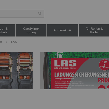
Suche
ieur &
Carstyling/
für Reifen &
Autoelektrik
teile
Tuning
Räder
mm
LAS