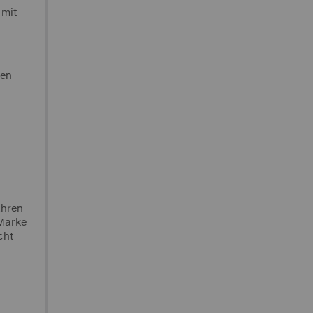
 mit
uen
ahren
 Marke
cht