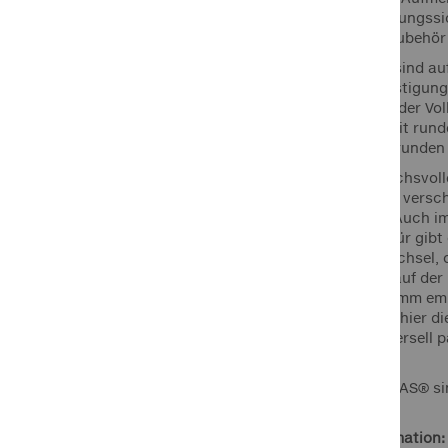
Größen zur Ladungssi
Befestigungs-Zubehör 
Unverzichtbar sind au
Spanngurtbefestigung 
Luftbereiften- oder V
für Anhänger mit rund
Schutzkappen runden 
Bei den anspruchsvol
Schutzhüllen in vers
Wohnmobilen. Auch im
verzichten. Dafür gibt
Wohnwagendeichsel, o
Fahrradträger auf der
Zubehörprogramm empf
hat, weiß, dass hier d
LAS® sind universell p
zu befestigen.
Mit der Marke LAS® si
Herstellerinformation: