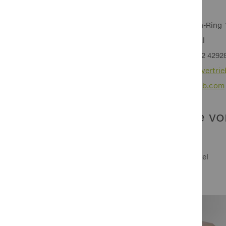
EAL GmbH
Otto-Hausmann-Ring 
42115 Wuppertal
Telefon: 0049 202 4292
http://www.eal-vertri
info@eal-vertrieb.com
Produkte vo
Ansicht
Raster
Liste
15
Artikel
als