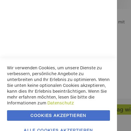
Spanngurt-Set 4-tlg, mit
Ratsche und Haken
36,00 €
Inkl. 19% MwSt.
In den Warenkorb
In den Warenkorb
In den Warenkorb
In den Warenkorb
In den Warenkorb
Wir verwenden Cookies, um unsere Dienste zu
verbessern, persönliche Angebote zu
unterbreiten und Ihr Erlebnis zu optimieren. Wenn
Sie unten keine optionalen Cookies akzeptieren,
kann dies Ihr Erlebnis beeinträchtigen. Wenn Sie
mehr erfahren möchten, lesen Sie bitte die
Informationen zum
Datenschutz
Widerrufsbelehrung
Vertrag w
Datenschutz
COOKIES AKZEPTIEREN
Allgemeine Geschäftsbedingungen
Versand / Zahlung
ALLE COOKIES AKZEPTIEREN
Impressum