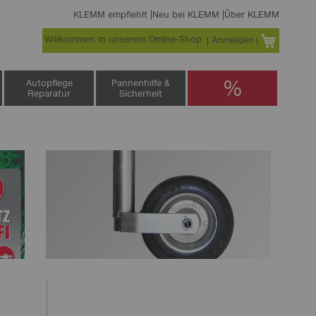
KLEMM empfiehlt
Neu bei KLEMM
Über KLEMM
Willkommen in unserem Online-Shop
Warenko
Anmelden
%
Autopflege
Pannenhilfe &
Reparatur
Sicherheit