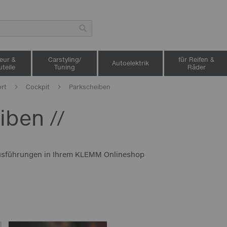
Suche
ieur &
Carstyling/
für Reifen &
Autoelektrik
teile
Tuning
Räder
ort
Cockpit
Parkscheiben
iben //
Ausführungen in Ihrem KLEMM Onlineshop