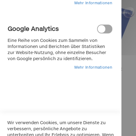
Mehr Informationen
Marken bei Klemm
Google Analytics
APA
Eine Reihe von Cookies zum Sammeln von
Dino
Informationen und Berichten über Statistiken
zur Website-Nutzung, ohne einzelne Besucher
EUFAB
von Google persönlich zu identifizieren.
FOLIATEC
Mehr Informationen
APA Parkscheibe mit
K+K
Sauger
LA Prealpina
2,25 €
LAS
Inkl. 19% MwSt.
Pewag
In den Warenkorb
RIM RINGZ
In den Warenkorb
In den Warenkorb
Schönek
Wir verwenden Cookies, um unsere Dienste zu
Weyer
verbessern, persönliche Angebote zu
unterbreiten und Ihr Erlebnis zu optimieren. Wenn