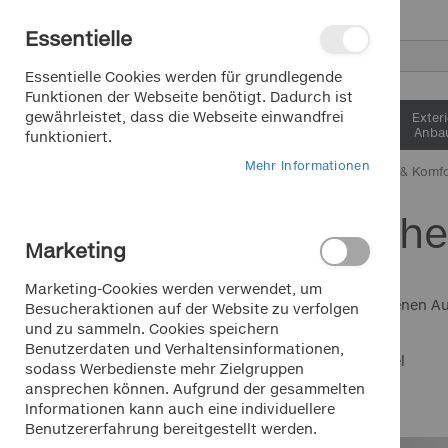
Direkt
Essentielle
zum
Inhalt
Suche
Essentielle Cookies werden für grundlegende
Funktionen der Webseite benötigt. Dadurch ist
gewährleistet, dass die Webseite einwandfrei
Interieur &
Exter
Komfort
Anbau
funktioniert.
Mehr Informationen
Home
Interieur & Komf
Parksche
Saisonartikel Sommer
Marketing
Saisonartikel Winter
Marketing-Cookies werden verwendet, um
Lkw/Transporter/Bus
in vielen verschiedenen 
Besucheraktionen auf der Website zu verfolgen
und zu sammeln. Cookies speichern
Benutzerdaten und Verhaltensinformationen,
Ansicht
HOTLINE
Raster
Liste
3
Artikel
sodass Werbedienste mehr Zielgruppen
+49 911 988 315 00
als
ansprechen können. Aufgrund der gesammelten
Mo.-Fr. 9 - 18 Uhr für Sie da
Informationen kann auch eine individuellere
Benutzererfahrung bereitgestellt werden.