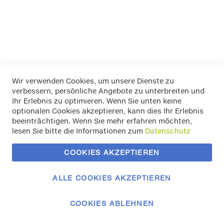
Pewag
RIM RINGZ
Schönek
Weyer
Wir verwenden Cookies, um unsere Dienste zu
verbessern, persönliche Angebote zu unterbreiten und
Widerrufsbelehrung
Ihr Erlebnis zu optimieren. Wenn Sie unten keine
Datenschutz
optionalen Cookies akzeptieren, kann dies Ihr Erlebnis
Allgemeine Geschäftsbedingungen
beeinträchtigen. Wenn Sie mehr erfahren möchten,
Versand / Zahlung
lesen Sie bitte die Informationen zum
Datenschutz
Impressum
Kontakt
COOKIES AKZEPTIEREN
Zahlungsmethoden
Vertrag widerrufen
ALLE COOKIES AKZEPTIEREN
COOKIES ABLEHNEN
© 2023 Autozubehör Klemm