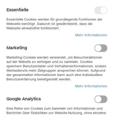
Direkt
Willkommen in unserem Online-
zum
Shop
Essentielle
Inhalt
Anmelden
Essentielle Cookies werden für grundlegende Funktionen der
Warenkorb
Webseite benötigt. Dadurch ist gewährleistet, dass die
Webseite einwandfrei funktioniert.
Mehr Informationen
Suche
Marketing
Home
Interieur & Komfort
Cockpit
Marketing-Cookies werden verwendet, um Besucheraktionen
auf der Website zu verfolgen und zu sammeln. Cookies
Produkte filtern
speichern Benutzerdaten und Verhaltensinformationen, sodass
Alles rund ums Cockpit //
Werbedienste mehr Zielgruppen ansprechen können. Aufgrund
der gesammelten Informationen kann auch eine individuellere
Benutzererfahrung bereitgestellt werden.
Für den Innenraum Ihres Fahrzeugs bietet Ihnen der
Shop von Autozubehör KLEMM ein volles Programm.
Mehr Informationen
Auto-Designfolien, Innenraumsprays- und lacke,
Cockpit-Beleuchtung – stylen Sie Ihr Auto neu!
Google Analytics
Eine Reihe von Cookies zum Sammeln von Informationen und
Artikel
1
-
20
von
23
Berichten über Statistiken zur Website-Nutzung, ohne einzelne