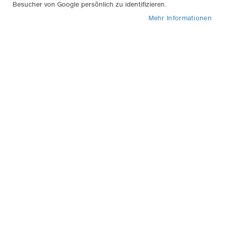
Besucher von Google persönlich zu identifizieren.
In
Sortieren nach
abs
Mehr Informationen
Rei
APA Parkscheibe mit Sauger
2,25 €
Inkl. 19% MwSt.