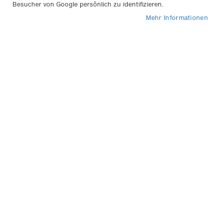
Besucher von Google persönlich zu identifizieren.
Mehr Informationen
1
Eintrag
In
Sortieren nach
abs
Rei
Weyer Werkstatt-Schoner