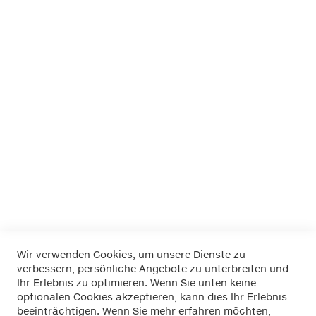
APA
Dino
EUFAB
FOLIATEC
K+K
LA Prealpina
LAS
Pewag
RIM RINGZ
Schönek
Weyer
Wir verwenden Cookies, um unsere Dienste zu
verbessern, persönliche Angebote zu unterbreiten und
Widerrufsbelehrung
Ihr Erlebnis zu optimieren. Wenn Sie unten keine
Datenschutz
optionalen Cookies akzeptieren, kann dies Ihr Erlebnis
Allgemeine Geschäftsbedingungen
beeinträchtigen. Wenn Sie mehr erfahren möchten,