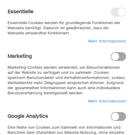
Direkt
Willkommen in unserem Online-
zum
Shop
Essentielle
Inhalt
Anmelden
Essentielle Cookies werden für grundlegende Funktionen der
Warenkorb
Webseite benötigt. Dadurch ist gewährleistet, dass die
Webseite einwandfrei funktioniert.
Mehr Informationen
Suche
Marketing
Home
Autopflege Reparatur & Werkstatt
Werkstatt
Werkstattschoner
Marketing-Cookies werden verwendet, um Besucheraktionen
auf der Website zu verfolgen und zu sammeln. Cookies
speichern Benutzerdaten und Verhaltensinformationen, sodass
Werbedienste mehr Zielgruppen ansprechen können. Aufgrund
Werkstattschoner //
der gesammelten Informationen kann auch eine individuellere
Benutzererfahrung bereitgestellt werden.
Werkstattschoner bieten hochwertigen Schutz für
Mehr Informationen
Auto-Polster und Bezüge. Vermeiden Sie
Verschmutzungen jeglicher Art an ihrem Sitz bei
Google Analytics
Reparaturen mit unserem hochwertigen
Werkstattschoner..
Eine Reihe von Cookies zum Sammeln von Informationen und
Berichten über Statistiken zur Website-Nutzung, ohne einzelne