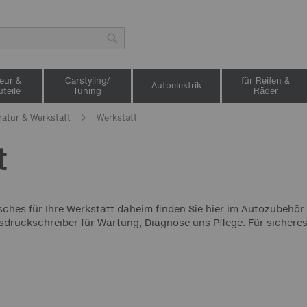
Suche
ieur &
Carstyling/
für Reifen &
Autoelektrik
teile
Tuning
Räder
ratur & Werkstatt
Werkstatt
t
isches für Ihre Werkstatt daheim finden Sie hier im Autozubeh
druckschreiber für Wartung, Diagnose uns Pflege. Für sichere