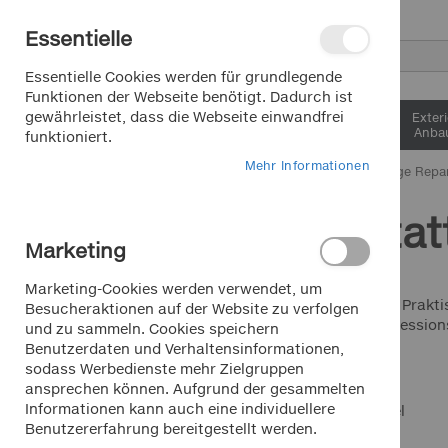
Direkt
Essentielle
zum
Inhalt
Suche
Essentielle Cookies werden für grundlegende
Funktionen der Webseite benötigt. Dadurch ist
gewährleistet, dass die Webseite einwandfrei
Interieur &
Exter
Komfort
Anbau
funktioniert.
Mehr Informationen
Home
Autopflege Repa
Werkstat
FARBE
Marketing
Schwarz
Artikel
1
Marketing-Cookies werden verwendet, um
Viel Nützliches und Prakt
Besucheraktionen auf der Website zu verfolgen
Autopolster, Kompressions
und zu sammeln. Cookies speichern
in ihrer Werkstatt.
Saisonartikel Sommer
Benutzerdaten und Verhaltensinformationen,
sodass Werbedienste mehr Zielgruppen
Saisonartikel Winter
ansprechen können. Aufgrund der gesammelten
Ansicht
Informationen kann auch eine individuellere
Raster
Liste
8
Artikel
als
Lkw/Transporter/Bus
Benutzererfahrung bereitgestellt werden.