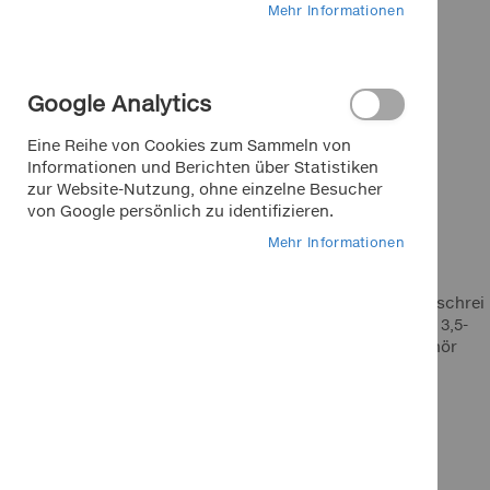
Mehr Informationen
HOTLINE
+49 911 988 315 00
Mo.-Fr. 9 - 18 Uhr für Sie da
Google Analytics
Eine Reihe von Cookies zum Sammeln von
Informationen und Berichten über Statistiken
zur Website-Nutzung, ohne einzelne Besucher
von Google persönlich zu identifizieren.
Marken bei Klemm
Mehr Informationen
APA
Dino
Kompressionsdruckschrei
EUFAB
ber für Benzinmotor 3,5-
17,5 bar, ohne Zubehör
FOLIATEC
321,82 €
K+K
LA Prealpina
Inkl. 19% MwSt.
In den Warenkorb
In den Warenkorb
In den Warenkorb
In den Warenkorb
LAS
In den Warenkorb
Pewag