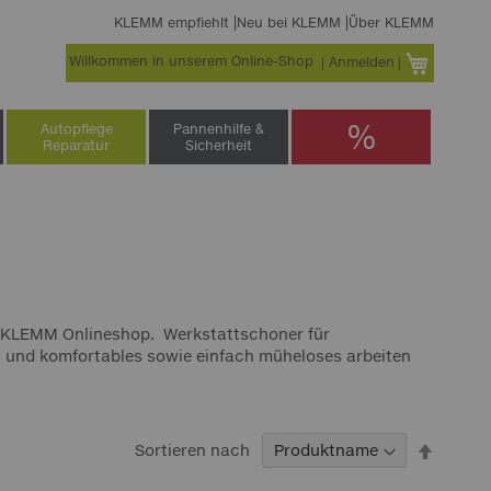
KLEMM empfiehlt
Neu bei KLEMM
Über KLEMM
Willkommen in unserem Online-Shop
Warenko
Anmelden
%
Autopflege
Pannenhilfe &
Reparatur
Sicherheit
ör KLEMM Onlineshop. Werkstattschoner für
s und komfortables sowie einfach müheloses arbeiten
In
Sortieren nach
abstei