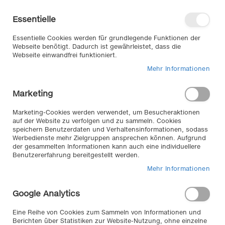
Direkt
Willkommen in unserem Online-
zum
Shop
Essentielle
Inhalt
Anmelden
Essentielle Cookies werden für grundlegende Funktionen der
Warenkorb
Webseite benötigt. Dadurch ist gewährleistet, dass die
Webseite einwandfrei funktioniert.
Mehr Informationen
Suche
Marketing
Home
Pannenhilfe & Sicherheit
Sicherheit
Unterlegekeil
Marketing-Cookies werden verwendet, um Besucheraktionen
auf der Website zu verfolgen und zu sammeln. Cookies
speichern Benutzerdaten und Verhaltensinformationen, sodass
Werbedienste mehr Zielgruppen ansprechen können. Aufgrund
Unterlegkeil //
der gesammelten Informationen kann auch eine individuellere
Benutzererfahrung bereitgestellt werden.
Sicherer Stand in jeder Lage und auf jedem Untergrund,
Mehr Informationen
auf jeder Straße, am Berg, am Hang, mit Unterlegkeilen
aus dem Autozubehör Klemm Onlineshop. Auch für
Google Analytics
Wohnwägen, Anhänger, Auto etc. bestens geeignet!
Eine Reihe von Cookies zum Sammeln von Informationen und
Berichten über Statistiken zur Website-Nutzung, ohne einzelne