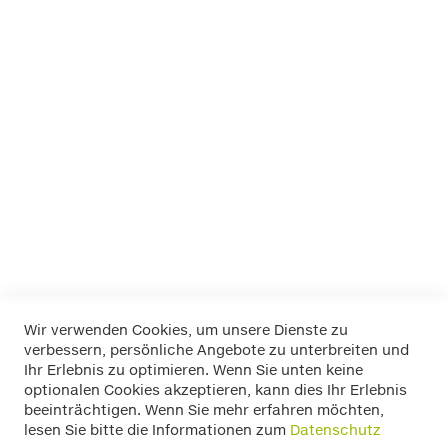
Dino
EUFAB
FOLIATEC
K+K
LA Prealpina
LAS
Pewag
RIM RINGZ
Schönek
Weyer
Wir verwenden Cookies, um unsere Dienste zu
verbessern, persönliche Angebote zu unterbreiten und
Widerrufsbelehrung
Ihr Erlebnis zu optimieren. Wenn Sie unten keine
Datenschutz
optionalen Cookies akzeptieren, kann dies Ihr Erlebnis
Allgemeine Geschäftsbedingungen
beeinträchtigen. Wenn Sie mehr erfahren möchten,
Versand / Zahlung
lesen Sie bitte die Informationen zum
Datenschutz
Impressum