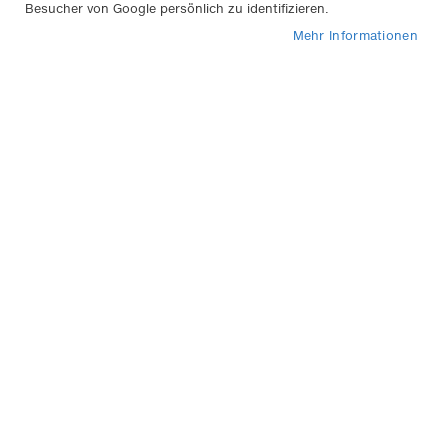
1
Eintrag
Besucher von Google persönlich zu identifizieren.
Mehr Informationen
In
Sortieren nach
abs
Rei
Unterlegkeil mit Halter, weiß
aus Kunststoff
7,50 €