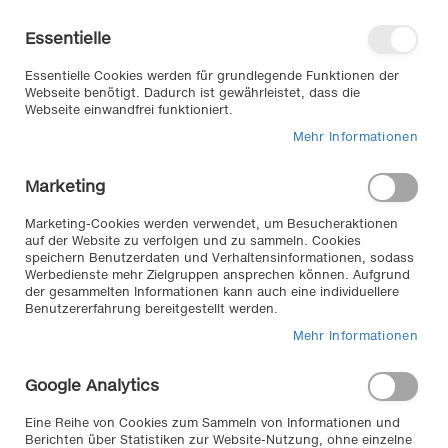
Direkt
Willkommen in unserem Online-
zum
Shop
Essentielle
Inhalt
Anmelden
Essentielle Cookies werden für grundlegende Funktionen der
Warenkorb
Webseite benötigt. Dadurch ist gewährleistet, dass die
Webseite einwandfrei funktioniert.
Mehr Informationen
Suche
Marketing
Home
Pannenhilfe & Sicherheit
Sicherheit
Schneeketten
Marketing-Cookies werden verwendet, um Besucheraktionen
auf der Website zu verfolgen und zu sammeln. Cookies
speichern Benutzerdaten und Verhaltensinformationen, sodass
Werbedienste mehr Zielgruppen ansprechen können. Aufgrund
Schneeketten //
der gesammelten Informationen kann auch eine individuellere
Benutzererfahrung bereitgestellt werden.
Sicher durch den Winter mit Schneeketten für Ihr
Mehr Informationen
Fahrzeug. In jeder Lebenslage ob winterliche
Bedingungen oder Matsch und Geröll, gewährleisten
Google Analytics
unsere Traktionsketten ein Höchstmaß an Komfort und
Sicherheit. TÜV geprüft und für Schweiz und Österreich
Eine Reihe von Cookies zum Sammeln von Informationen und
(ÖNORM) zugelassen!
Berichten über Statistiken zur Website-Nutzung, ohne einzelne