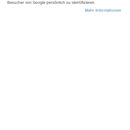
Besucher von Google persönlich zu identifizieren.
Mehr Informationen
Schneeketten Konfigurator
Mit dem Pewag Schneeketten Konfigurator finden Sie
die passende Kette zu Ihrem Fahrzeug oder zu einer
bestimmten Reifendimension.
Hinweise zum Schneeketten Konfigurator