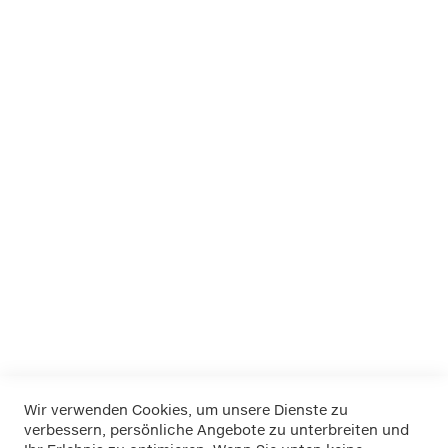
Marken bei Klemm
APA
Dino
EUFAB
FOLIATEC
K+K
LA Prealpina
LAS
Pewag
RIM RINGZ
Schönek
Weyer
Wir verwenden Cookies, um unsere Dienste zu
verbessern, persönliche Angebote zu unterbreiten und
Widerrufsbelehrung