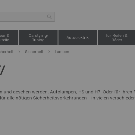
Suche
ieur &
Carstyling/
für Reifen &
Autoelektrik
teile
Tuning
Räder
cherheit
Sicherheit
Lampen
/
 und gesehen werden. Autolampen, H$ und H7. Oder für Ihren F
 – für alle nötigen Sicherheitsvorkehrungen – in vielen verschi