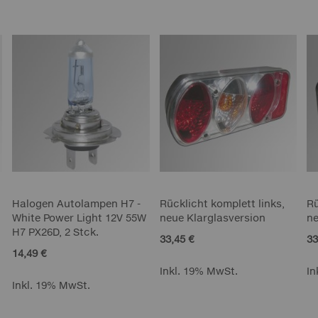
Halogen Autolampen H7 -
Rücklicht komplett links,
Rü
White Power Light 12V 55W
neue Klarglasversion
ne
H7 PX26D, 2 Stck.
33,45 €
33
14,49 €
Inkl. 19% MwSt.
In
Inkl. 19% MwSt.