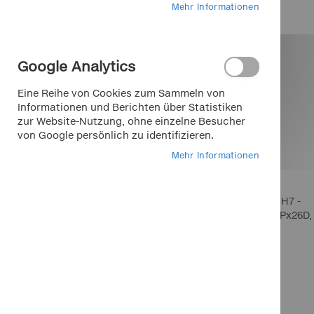
Mehr Informationen
Marken bei Klemm
Google Analytics
APA
Eine Reihe von Cookies zum Sammeln von
Dino
Informationen und Berichten über Statistiken
zur Website-Nutzung, ohne einzelne Besucher
EUFAB
von Google persönlich zu identifizieren.
FOLIATEC
Mehr Informationen
K+K
LA Prealpina
Halogen Autolampe H7 -
LAS
Glühlampe 12V 55W Px26D,
Pewag
H7, Karton
RIM RINGZ
2,29 €
In den Warenkorb
Schönek
In den Warenkorb
In den Warenkorb
Inkl. 19% MwSt.
Weyer
In den Warenkorb
In den Warenkorb