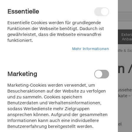
Direkt
Essentielle
zum
Inhalt
Suche
Essentielle Cookies werden für grundlegende
Funktionen der Webseite benötigt. Dadurch ist
gewährleistet, dass die Webseite einwandfrei
Interieur &
Exter
Komfort
Anbau
funktioniert.
Mehr Informationen
Home
Pannenhilfe & Si
Lampen /
Saisonartikel Sommer
Marketing
Saisonartikel Winter
Marketing-Cookies werden verwendet, um
Lkw/Transporter/Bus
Immer gut sehen, aussehen
Besucheraktionen auf der Website zu verfolgen
LEDs – für alle Fabrikate
und zu sammeln. Cookies speichern
Benutzerdaten und Verhaltensinformationen,
HOTLINE
sodass Werbedienste mehr Zielgruppen
+49 911 988 315 00
ansprechen können. Aufgrund der gesammelten
Mo.-Fr. 9 - 18 Uhr für Sie da
Informationen kann auch eine individuellere
Ansicht
Raster
Liste
10
Artikel
Benutzererfahrung bereitgestellt werden.
als