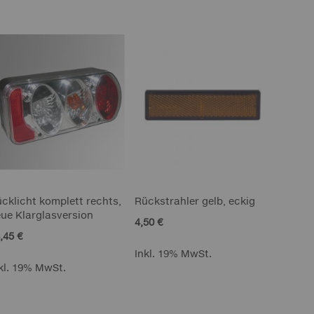
Reihenf
cklicht komplett rechts,
Rückstrahler gelb, eckig
ue Klarglasversion
4,50 €
,45 €
Inkl. 19% MwSt.
kl. 19% MwSt.