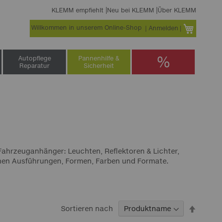
KLEMM empfiehlt
Neu bei KLEMM
Über KLEMM
Willkommen in unserem Online-Shop
Warenko
Anmelden
%
Autopflege
Pannenhilfe &
Reparatur
Sicherheit
ahrzeuganhänger: Leuchten, Reflektoren & Lichter,
edenen Ausführungen, Formen, Farben und Formate.
In
Sortieren nach
abstei