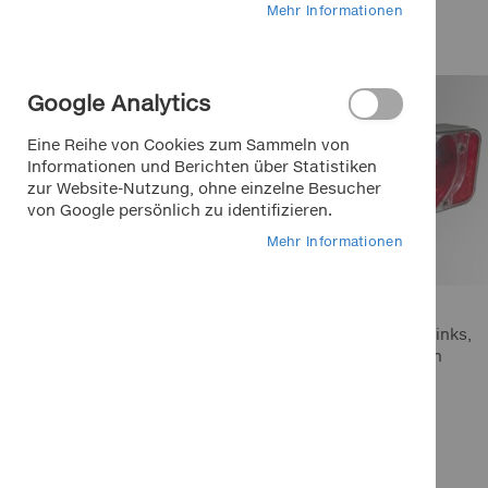
als
Mehr Informationen
pewag snox pro
Artikel
13
Google Analytics
Saisonartikel Sommer
Eine Reihe von Cookies zum Sammeln von
Informationen und Berichten über Statistiken
Saisonartikel Winter
zur Website-Nutzung, ohne einzelne Besucher
von Google persönlich zu identifizieren.
Lkw/Transporter/Bus
Mehr Informationen
HOTLINE
+49 911 988 315 00
Mo.-Fr. 9 - 18 Uhr für Sie da
Rücklicht komplett links,
neue Klarglasversion
33,45 €
In den Warenkorb
In den Warenkorb
In den Warenkorb
Inkl. 19% MwSt.
In den Warenkorb
In den Warenkorb
Marken bei Klemm