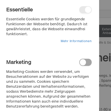
Direkt
Essentielle
zum
Inhalt
Suche
Essentielle Cookies werden für grundlegende
Funktionen der Webseite benötigt. Dadurch ist
gewährleistet, dass die Webseite einwandfrei
Interieur &
Exter
Komfort
Anbau
funktioniert.
Mehr Informationen
Home
Pannenhilfe & Si
Sicherhei
MODELL
Marketing
pewag brenta 9
Artikel
13
pewag brenta-c 4x4
11
Marketing-Cookies werden verwendet, um
Artikel
Immer sicher unterwegs. I
Besucheraktionen auf der Website zu verfolgen
Wohnmobil, Hänger. Spanng
und zu sammeln. Cookies speichern
pewag offroad
Schneeketten oder Reifenp
Benutzerdaten und Verhaltensinformationen,
extrem
Artikel
6
sodass Werbedienste mehr Zielgruppen
pewag servo 9
Artikel
13
ansprechen können. Aufgrund der gesammelten
Informationen kann auch eine individuellere
pewag servo sport
Artikel
13
Benutzererfahrung bereitgestellt werden.
Ansicht
Raster
Liste
Artikel
61
-
80
v
pewag servo suv
Artikel
14