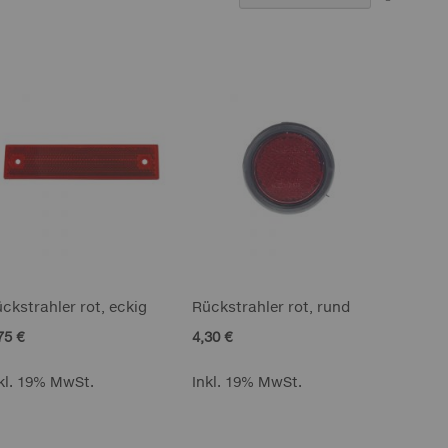
abstei
Reihenf
ckstrahler rot, eckig
Rückstrahler rot, rund
75 €
4,30 €
kl. 19% MwSt.
Inkl. 19% MwSt.