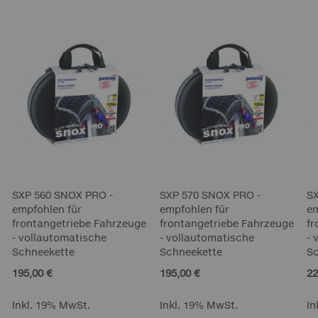
SXP 560 SNOX PRO -
SXP 570 SNOX PRO -
S
empfohlen für
empfohlen für
em
frontangetriebe Fahrzeuge
frontangetriebe Fahrzeuge
fr
- vollautomatische
- vollautomatische
- 
Schneekette
Schneekette
S
195,00 €
195,00 €
22
Inkl. 19% MwSt.
Inkl. 19% MwSt.
In