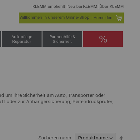
KLEMM empfiehlt
Neu bei KLEMM
Über KLEMM
Willkommen in unserem Online-Shop
Warenko
Anmelden
%
Autopflege
Pannenhilfe &
Reparatur
Sicherheit
d um Ihre Sicherheit am Auto, Transporter oder
att oder zur Anhängersicherung, Reifendruckprüfer,
In
Sortieren nach