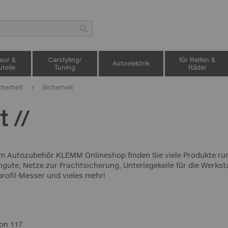
Suche
ieur &
Carstyling/
für Reifen &
Autoelektrik
teile
Tuning
Räder
cherheit
Sicherheit
t //
m Autozubehör KLEMM Onlineshop finden Sie viele Produkte run
ute, Netze zur Frachtsicherung, Unterlegekeile für die Werkst
rofil-Messer und vieles mehr!
on
117