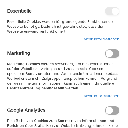
Direkt
Willkommen in unserem Online-
zum
Shop
Essentielle
Inhalt
Anmelden
Essentielle Cookies werden für grundlegende Funktionen der
Warenkorb
Webseite benötigt. Dadurch ist gewährleistet, dass die
Webseite einwandfrei funktioniert.
Mehr Informationen
Suche
Marketing
Home
Pannenhilfe & Sicherheit
Pannenhilfe
Verbandskästen
Marketing-Cookies werden verwendet, um Besucheraktionen
auf der Website zu verfolgen und zu sammeln. Cookies
speichern Benutzerdaten und Verhaltensinformationen, sodass
Werbedienste mehr Zielgruppen ansprechen können. Aufgrund
Sicherheit und Schutz durch
der gesammelten Informationen kann auch eine individuellere
Verbandskasten //
Benutzererfahrung bereitgestellt werden.
Mehr Informationen
Ein gültiger Verbandskasten laut StVo ist gesetzlich
vorgeschrieben, bleiben Sie auf der sicheren Seite mit
Google Analytics
unseren Verbandskästen von APA .
Eine Reihe von Cookies zum Sammeln von Informationen und
Berichten über Statistiken zur Website-Nutzung, ohne einzelne