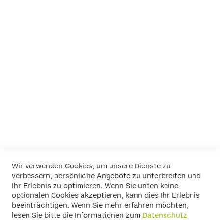
Dino
EUFAB
FOLIATEC
K+K
LA Prealpina
LAS
Pewag
RIM RINGZ
Schönek
Weyer
Wir verwenden Cookies, um unsere Dienste zu
verbessern, persönliche Angebote zu unterbreiten und
Widerrufsbelehrung
Ihr Erlebnis zu optimieren. Wenn Sie unten keine
Datenschutz
optionalen Cookies akzeptieren, kann dies Ihr Erlebnis
Allgemeine Geschäftsbedingungen
beeinträchtigen. Wenn Sie mehr erfahren möchten,
Versand / Zahlung
lesen Sie bitte die Informationen zum
Datenschutz