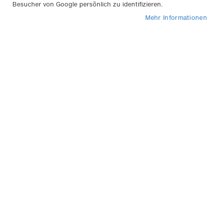
Besucher von Google persönlich zu identifizieren.
1
Eintrag
Mehr Informationen
In
Sortieren nach
abs
Rei
APA KFZ Verbandskasten
schwarz
8,95 €