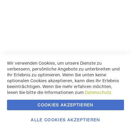
LA Prealpina
LAS
Pewag
RIM RINGZ
Schönek
Weyer
Wir verwenden Cookies, um unsere Dienste zu
verbessern, persönliche Angebote zu unterbreiten und
Widerrufsbelehrung
Ihr Erlebnis zu optimieren. Wenn Sie unten keine
Datenschutz
optionalen Cookies akzeptieren, kann dies Ihr Erlebnis
Allgemeine Geschäftsbedingungen
beeinträchtigen. Wenn Sie mehr erfahren möchten,
Versand / Zahlung
lesen Sie bitte die Informationen zum
Datenschutz
Impressum
Kontakt
COOKIES AKZEPTIEREN
Zahlungsmethoden
Vertrag widerrufen
ALLE COOKIES AKZEPTIEREN