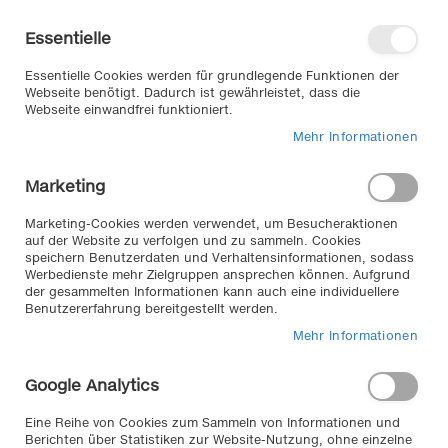
Direkt
Willkommen in unserem Online-
zum
Shop
Essentielle
Inhalt
Anmelden
Essentielle Cookies werden für grundlegende Funktionen der
Warenkorb
Webseite benötigt. Dadurch ist gewährleistet, dass die
Webseite einwandfrei funktioniert.
Mehr Informationen
Suche
Marketing
Home
Pannenhilfe & Sicherheit
Pannenhilfe
Abschleppseile & -stangen
Marketing-Cookies werden verwendet, um Besucheraktionen
auf der Website zu verfolgen und zu sammeln. Cookies
speichern Benutzerdaten und Verhaltensinformationen, sodass
Werbedienste mehr Zielgruppen ansprechen können. Aufgrund
Abschleppseile & -stangen //
der gesammelten Informationen kann auch eine individuellere
Benutzererfahrung bereitgestellt werden.
Die Produkte aus unserem Autozubehör Klemm
Mehr Informationen
Onlineshop bieten Ihnen ein Höchstmaß an TÜV
geprüfter Sicherheit.
Google Analytics
Eine Reihe von Cookies zum Sammeln von Informationen und
Berichten über Statistiken zur Website-Nutzung, ohne einzelne