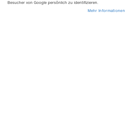
Besucher von Google persönlich zu identifizieren.
3
Artikel
Mehr Informationen
In
Sortieren nach
abs
Rei
APA Abschleppseil 'Profi-
Schlepp' bis 4000kg
28,95 €