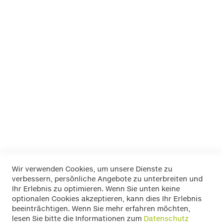
Dino
EUFAB
FOLIATEC
K+K
LA Prealpina
LAS
Pewag
RIM RINGZ
Schönek
Weyer
Wir verwenden Cookies, um unsere Dienste zu
verbessern, persönliche Angebote zu unterbreiten und
Widerrufsbelehrung
Ihr Erlebnis zu optimieren. Wenn Sie unten keine
Datenschutz
optionalen Cookies akzeptieren, kann dies Ihr Erlebnis
Allgemeine Geschäftsbedingungen
beeinträchtigen. Wenn Sie mehr erfahren möchten,
Versand / Zahlung
lesen Sie bitte die Informationen zum
Datenschutz