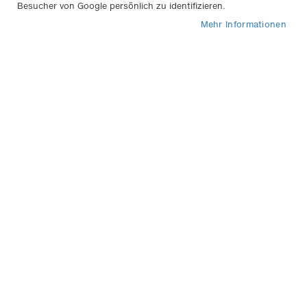
Besucher von Google persönlich zu identifizieren.
Mehr Informationen
2
Artikel
In
Sortieren nach
abs
Rei
Riefendoktor und saubere