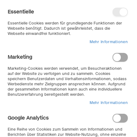
Direkt
Willkommen in unserem Online-
zum
Shop
Essentielle
Inhalt
Anmelden
Essentielle Cookies werden für grundlegende Funktionen der
Warenkorb
Webseite benötigt. Dadurch ist gewährleistet, dass die
Webseite einwandfrei funktioniert.
Mehr Informationen
Suche
Marketing
Home
Marken bei Klemm
Safe Sight
Marketing-Cookies werden verwendet, um Besucheraktionen
auf der Website zu verfolgen und zu sammeln. Cookies
speichern Benutzerdaten und Verhaltensinformationen, sodass
Safe Sight //
Werbedienste mehr Zielgruppen ansprechen können. Aufgrund
der gesammelten Informationen kann auch eine individuellere
Benutzererfahrung bereitgestellt werden.
mit unseren Safe Sight Produkten, wie dem
Vignettenschaber und em Reifendoktor für Reifen und
Mehr Informationen
Scheibenwischer, haben sie eine bessere und dadurch
sichere
Google Analytics
Sicht, Der Reifendoktor lann nicht nur die Reifen Prüfen,
er bringt auch ihre Scheibenwischer wierder zum saub
Eine Reihe von Cookies zum Sammeln von Informationen und
eren wischen und beseitigt das lästige Quietschen.
Berichten über Statistiken zur Website-Nutzung, ohne einzelne