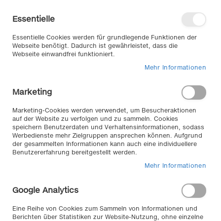
Direkt
Willkommen in unserem Online-
zum
Shop
Essentielle
Inhalt
Anmelden
Essentielle Cookies werden für grundlegende Funktionen der
Warenkorb
Webseite benötigt. Dadurch ist gewährleistet, dass die
Webseite einwandfrei funktioniert.
Mehr Informationen
Suche
Marketing
Home
Interieur & Komfort
Komfort
Sonnenrollos
Marketing-Cookies werden verwendet, um Besucheraktionen
auf der Website zu verfolgen und zu sammeln. Cookies
speichern Benutzerdaten und Verhaltensinformationen, sodass
Werbedienste mehr Zielgruppen ansprechen können. Aufgrund
Weyer Sonnenrollos //
der gesammelten Informationen kann auch eine individuellere
Benutzererfahrung bereitgestellt werden.
erhalten Sie bei KLEMM im Onlineshop für Heck- und
Mehr Informationen
Seitenfenster in unterschiedlichen Größen, passend
auch für Ihr Auto.
Google Analytics
Eine Reihe von Cookies zum Sammeln von Informationen und
2
Artikel
Berichten über Statistiken zur Website-Nutzung, ohne einzelne