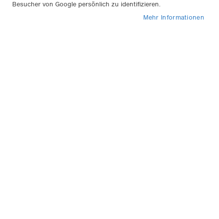
In
Besucher von Google persönlich zu identifizieren.
Sortieren nach
abs
Mehr Informationen
Rei
Weyer Sonnenrollo für
Seitenfenster - Breite 45 cm
schwarz
16,90 €