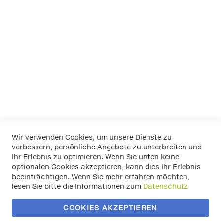
FOLIATEC
K+K
LA Prealpina
LAS
Pewag
RIM RINGZ
Schönek
Weyer
Wir verwenden Cookies, um unsere Dienste zu
verbessern, persönliche Angebote zu unterbreiten und
Widerrufsbelehrung
Ihr Erlebnis zu optimieren. Wenn Sie unten keine
Datenschutz
optionalen Cookies akzeptieren, kann dies Ihr Erlebnis
Allgemeine Geschäftsbedingungen
beeinträchtigen. Wenn Sie mehr erfahren möchten,
Versand / Zahlung
lesen Sie bitte die Informationen zum
Datenschutz
Impressum
Kontakt
COOKIES AKZEPTIEREN
Zahlungsmethoden
Vertrag widerrufen