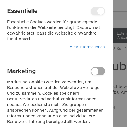
Direkt
Essentielle
zum
Inhalt
Suche
Essentielle Cookies werden für grundlegende
Funktionen der Webseite benötigt. Dadurch ist
gewährleistet, dass die Webseite einwandfrei
Interieur &
Exter
Komfort
Anbau
funktioniert.
Mehr Informationen
Home
Interieur & Komf
Reisezub
FARBE
Marketing
Schwarz
Artikel
1
Marketing-Cookies werden verwendet, um
bei KLEMM gibt´s nichts w
Besucheraktionen auf der Website zu verfolgen
für unterwegs im Kfz u.v.m
und zu sammeln. Cookies speichern
Saisonartikel Sommer
Benutzerdaten und Verhaltensinformationen,
sodass Werbedienste mehr Zielgruppen
Ansicht
Raster
Liste
2
Artikel
Saisonartikel Winter
ansprechen können. Aufgrund der gesammelten
als
Informationen kann auch eine individuellere
Lkw/Transporter/Bus
Benutzererfahrung bereitgestellt werden.