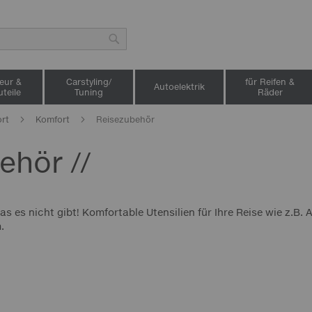
Suche
ieur &
Carstyling/
für Reifen &
Autoelektrik
teile
Tuning
Räder
ort
Komfort
Reisezubehör
ehör //
as es nicht gibt! Komfortable Utensilien für Ihre Reise wie z.B
.