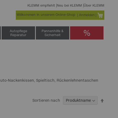
KLEMM empfiehlt
Neu bei KLEMM
Über KLEMM
Willkommen in unserem Online-Shop
Warenko
Anmelden
%
Autopflege
Pannenhilfe &
Reparatur
Sicherheit
. Auto-Nackenkissen, Spieltisch, Rückenlehnentaschen
In
Sortieren nach
abstei
Reihenf