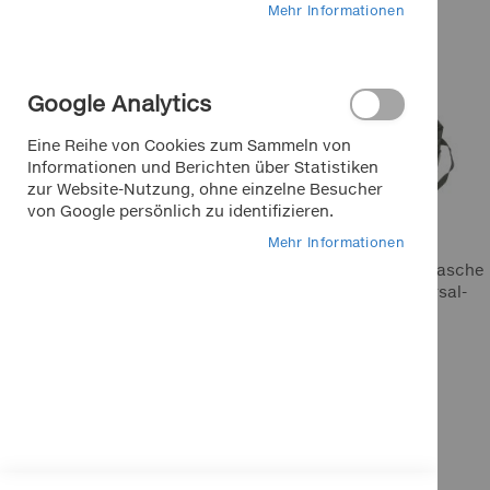
Mehr Informationen
HOTLINE
+49 911 988 315 00
Mo.-Fr. 9 - 18 Uhr für Sie da
Google Analytics
Eine Reihe von Cookies zum Sammeln von
Informationen und Berichten über Statistiken
zur Website-Nutzung, ohne einzelne Besucher
von Google persönlich zu identifizieren.
Marken bei Klemm
Mehr Informationen
APA
Dino Rückenlehnentasche
Dino
mit Kühlfach -universal-
EUFAB
9,90 €
FOLIATEC
Inkl. 19% MwSt.
K+K
In den Warenkorb
In den Warenkorb
LA Prealpina
LAS
Pewag