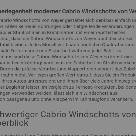
berlegenheit moderner Cabrio Windschotts von W
abrio Windschotts von Weyer gestaltet sich denkbar einfach u
en Fällen keinerlei Bohrungen oder tiefgreifende Veränderungen
tabiler Stahlrahmen in Kombination mit einem wetterfesten
afür, dass die Cabrio Windschotts von Weyer auch bei starker
bil bleiben. Jedes Modell wird nach höchsten Qualitätsstand
timale Performance und Sicherheit während jeder Fahrt zu
hinaus sind diese Cabrio Windschotts von Weyer so konstruiert,
kaum beeinträchtigt wird, was die Sicherheit im Straßenverkehr
 Durch die präzise Verarbeitung klappert oder vibriert das Zube
rbahn nicht. Wir legen großen Wert darauf, dass Sie ein Produk
 Ihres Autos unterstreicht und Ihnen über viele Jahre hinweg t
er Begleiter leistet. Im Vergleich zu Fernost-Produkten, bei dene
ngen verwendet werden, lässt sich ein Windschott aus
ion passgenau und ohne Klappern im Fahrzeugfond verankern.
chwertiger Cabrio Windschotts vo
erblick
kt beim Kauf von Cabrio Windschotts von Weyer ist die spürbar