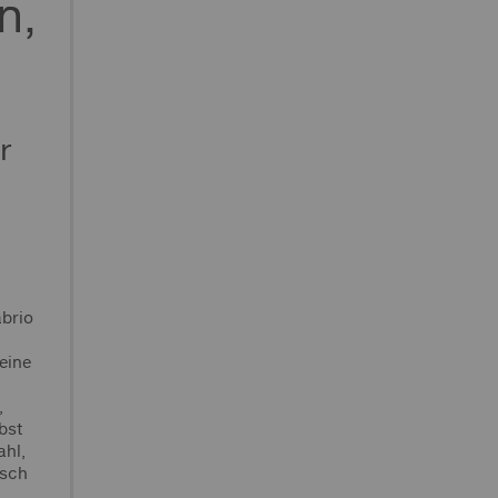
n,
r
t
abrio
eine
,
bst
ahl,
isch