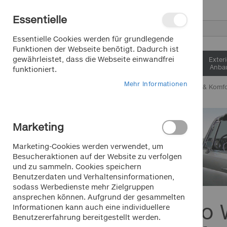
Direkt
Essentielle
zum
Inhalt
Suche
Essentielle Cookies werden für grundlegende
Funktionen der Webseite benötigt. Dadurch ist
gewährleistet, dass die Webseite einwandfrei
Interieur &
Exter
Komfort
Anbau
funktioniert.
Mehr Informationen
Home
Interieur & Komf
AUTOMARKE
Marketing
Universal
Artikel
3
Alfa Romeo
Artikel
4
Marketing-Cookies werden verwendet, um
Besucheraktionen auf der Website zu verfolgen
Audi
Artikel
8
und zu sammeln. Cookies speichern
Austin Healey
Artikel
1
Benutzerdaten und Verhaltensinformationen,
sodass Werbedienste mehr Zielgruppen
BMW
Artikel
28
ansprechen können. Aufgrund der gesammelten
Chrysler
Artikel
6
Cabrio 
Informationen kann auch eine individuellere
Fiat
Artikel
Benutzererfahrung bereitgestellt werden.
4