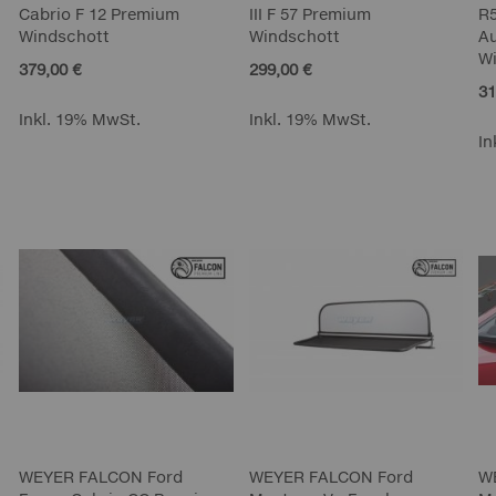
Cabrio F 12 Premium
III F 57 Premium
R5
Windschott
Windschott
A
W
379,00 €
299,00 €
31
Inkl. 19% MwSt.
Inkl. 19% MwSt.
In
WEYER FALCON Ford
WEYER FALCON Ford
W