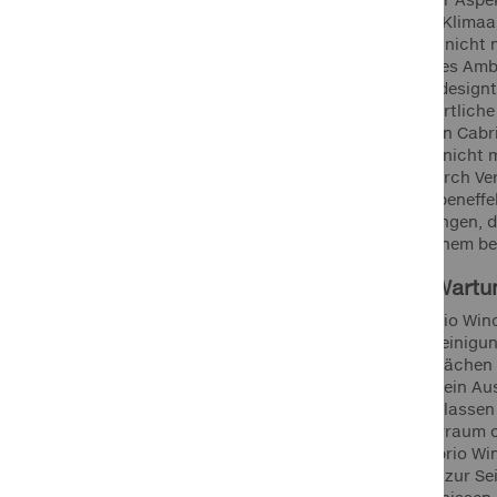
Entlastung der Klimaa
Saisonartikel Winter
wird. Dies führt nicht 
wohltemperiertes Amb
Lkw/Transporter/Bus
sind zudem so designt
und dessen sportliche
zum installierten Cab
HOTLINE
+49 911 988 315 00
Lebensqualität nicht 
Mo.-Fr. 9 - 18 Uhr für Sie da
Insekten, die durch Ve
praktischer Nebeneffek
Fokus auf Lösungen, di
jede Fahrt zu einem 
Pflege und Wartu
Damit Ihre Cabrio Win
Marken bei Klemm
eine einfache Reinigu
APA
robusten Oberflächen 
Strahlung, was ein Aus
Dino
Nichtgebrauch lassen
EUFAB
sicher im Kofferraum o
bestimmter Cabrio Win
FOLIATEC
gerne beratend zur Sei
K+K