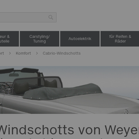
Suche
ieur &
Carstyling/
für Reifen &
Autoelektrik
teile
Tuning
Räder
ort
Komfort
Cabrio-Windschotts
Windschotts von Weye