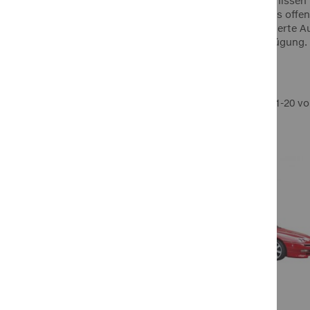
zu Ihren Bedürfnissen 
genießen Sie das offe
LA Prealpina
durch spezialisierte A
LAS
Fragen zur Verfügung.
Pewag
RIM RINGZ
Ansicht
Raster
Liste
Schönek
Artikel
1
-
20
v
als
Weyer