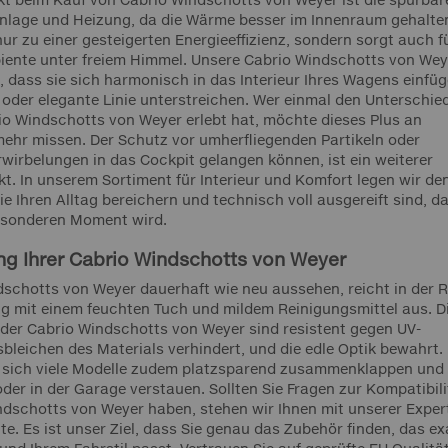
nlage und Heizung, da die Wärme besser im Innenraum gehalte
nur zu einer gesteigerten Energieeffizienz, sondern sorgt auch f
iente unter freiem Himmel. Unsere Cabrio Windschotts von Wey
, dass sie sich harmonisch in das Interieur Ihres Wagens einfü
 oder elegante Linie unterstreichen. Wer einmal den Unterschie
rio Windschotts von Weyer erlebt hat, möchte dieses Plus an
mehr missen. Der Schutz vor umherfliegenden Partikeln oder
rwirbelungen in das Cockpit gelangen können, ist ein weiterer
t. In unserem Sortiment für Interieur und Komfort legen wir de
e Ihren Alltag bereichern und technisch voll ausgereift sind, d
besonderen Moment wird.
ng Ihrer Cabrio Windschotts von Weyer
dschotts von Weyer dauerhaft wie neu aussehen, reicht in der R
ng mit einem feuchten Tuch und mildem Reinigungsmittel aus. D
der Cabrio Windschotts von Weyer sind resistent gegen UV-
bleichen des Materials verhindert, und die edle Optik bewahrt. 
 sich viele Modelle zudem platzsparend zusammenklappen und
der in der Garage verstauen. Sollten Sie Fragen zur Kompatibili
dschotts von Weyer haben, stehen wir Ihnen mit unserer Exper
te. Es ist unser Ziel, dass Sie genau das Zubehör finden, das ex