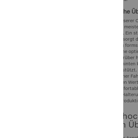
Renault
Artikel
5
Die technische Ü
Rover
Artikel
2
Die Montage unserer C
Saab
Artikel
4
erfordert in den meist
Ihrem Fahrzeug. Ein s
Smart
Artikel
1
Spezialgewebe sorgt d
Suzuki
Artikel
2
Beanspruchung formsta
gefertigt, um eine op
Toyota
Artikel
2
garantieren. Darüber 
Triumph
Artikel
2
die Sicht nach hinten 
Volvo
Artikel
weiterhin unterstützt.
3
auch bei unebener Fah
VW
Artikel
12
erhalten, das den Wert
Dienste als komfortabl
AUTOMODELL
minderwertige Halteru
europäischer Produkt
BAUJAHR
Vorteile ho
Weyer im Üb
Saisonartikel Sommer
Ein wesentlicher Aspe