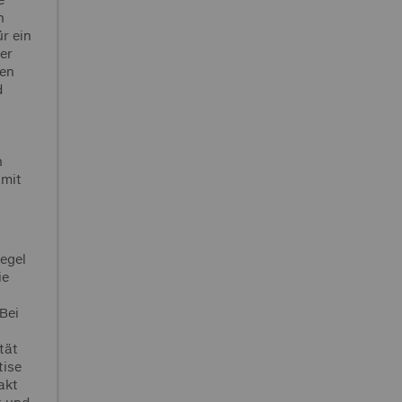
n
ür ein
er
gen
d
n
amit
egel
ie
Bei
tät
tise
akt