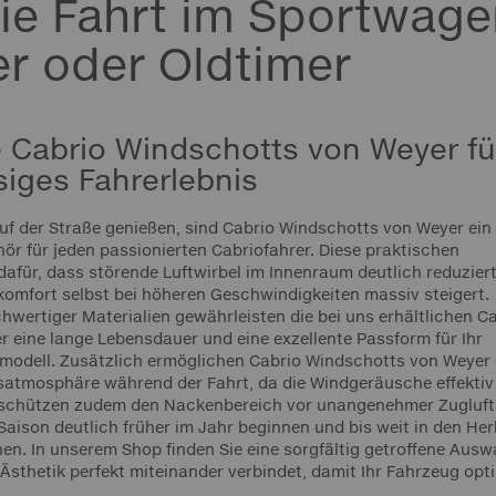
eie Fahrt im Sportwage
r oder Oldtimer
Cabrio Windschotts von Weyer fü
siges Fahrerlebnis
auf der Straße genießen, sind Cabrio Windschotts von Weyer ein
ör für jeden passionierten Cabriofahrer. Diese praktischen
afür, dass störende Luftwirbel im Innenraum deutlich reduzier
omfort selbst bei höheren Geschwindigkeiten massiv steigert.
hwertiger Materialien gewährleisten die bei uns erhältlichen C
 eine lange Lebensdauer und eine exzellente Passform für Ihr
modell. Zusätzlich ermöglichen Cabrio Windschotts von Weyer 
tmosphäre während der Fahrt, da die Windgeräusche effektiv
e schützen zudem den Nackenbereich vor unangenehmer Zugluft
Saison deutlich früher im Jahr beginnen und bis weit in den Her
en. In unserem Shop finden Sie eine sorgfältig getroffene Ausw
 Ästhetik perfekt miteinander verbindet, damit Ihr Fahrzeug opt