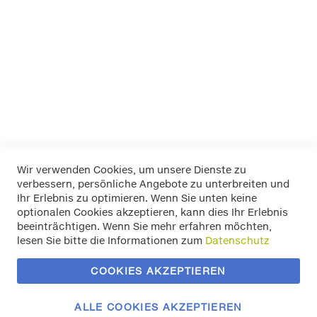
K+K
LA Prealpina
LAS
Pewag
RIM RINGZ
Schönek
Weyer
Wir verwenden Cookies, um unsere Dienste zu
verbessern, persönliche Angebote zu unterbreiten und
Widerrufsbelehrung
Ihr Erlebnis zu optimieren. Wenn Sie unten keine
Datenschutz
optionalen Cookies akzeptieren, kann dies Ihr Erlebnis
Allgemeine Geschäftsbedingungen
beeinträchtigen. Wenn Sie mehr erfahren möchten,
Versand / Zahlung
lesen Sie bitte die Informationen zum
Datenschutz
Impressum
Kontakt
COOKIES AKZEPTIEREN
Zahlungsmethoden
Vertrag widerrufen
ALLE COOKIES AKZEPTIEREN