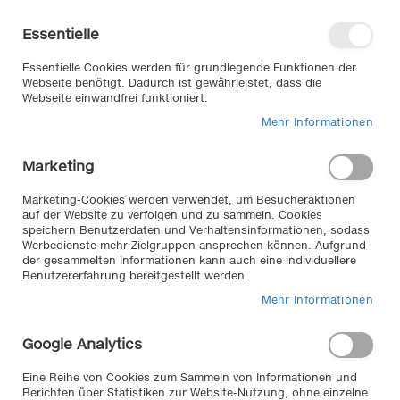
Direkt
Willkommen in unserem Online-
zum
Shop
Essentielle
Inhalt
Anmelden
Essentielle Cookies werden für grundlegende Funktionen der
Warenkorb
Webseite benötigt. Dadurch ist gewährleistet, dass die
Webseite einwandfrei funktioniert.
Mehr Informationen
Suche
Marketing
Home
Interieur & Komfort
Komfort
Auto-Gummifußmatten
Marketing-Cookies werden verwendet, um Besucheraktionen
auf der Website zu verfolgen und zu sammeln. Cookies
speichern Benutzerdaten und Verhaltensinformationen, sodass
Produkte filtern
Werbedienste mehr Zielgruppen ansprechen können. Aufgrund
der gesammelten Informationen kann auch eine individuellere
Benutzererfahrung bereitgestellt werden.
Schönek
Mehr Informationen
Google Analytics
Eine Reihe von Cookies zum Sammeln von Informationen und
Berichten über Statistiken zur Website-Nutzung, ohne einzelne