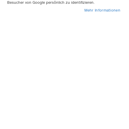
Besucher von Google persönlich zu identifizieren.
Mehr Informationen
Qualität aus Deutschland -
SCHÖNEK Gummimatten für
PKWs und Nutzfahrzeuge
Der deutsche Markenhersteller SCHÖNEK produziert
seit über 60 Jahren Matten, sowie Schmutzfänger für
Fahrzeuge in Nittenau und überzeugt mit der
herausragenden Qualität seiner Produkte. Alle Produkte
werden
aus völlig unbedenklichen und hochwertigen