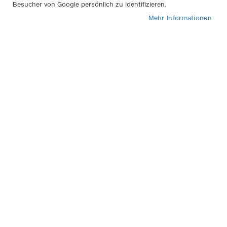
Besucher von Google persönlich zu identifizieren.
Artikel
1
-
20
von
265
Mehr Informationen
In
Sortieren nach
abs
Rei
APA Garagen-Türschutz 2
Stück
10,95 €