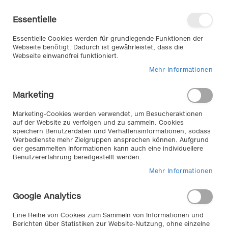
Direkt
Willkommen in unserem Online-
zum
Shop
Essentielle
Inhalt
Anmelden
Essentielle Cookies werden für grundlegende Funktionen der
Warenkorb
Webseite benötigt. Dadurch ist gewährleistet, dass die
Webseite einwandfrei funktioniert.
Mehr Informationen
Suche
Marketing
Home
Interieur & Komfort
Kofferraum
Marketing-Cookies werden verwendet, um Besucheraktionen
auf der Website zu verfolgen und zu sammeln. Cookies
Produkte filtern
speichern Benutzerdaten und Verhaltensinformationen, sodass
Nützliches für Ihren
Werbedienste mehr Zielgruppen ansprechen können. Aufgrund
Kofferraum //
der gesammelten Informationen kann auch eine individuellere
Benutzererfahrung bereitgestellt werden.
Mehr Informationen
Ihre Ladung im Kofferraum gut verstaut, perfekt
geordnet sortiert und aufgehoben, die Ladekanten Ihres
Autos geschützt, ... wählen Sie aus dem KLEMM
Google Analytics
Autozubehör – Kofferraum Sortiment!
Eine Reihe von Cookies zum Sammeln von Informationen und
Berichten über Statistiken zur Website-Nutzung, ohne einzelne