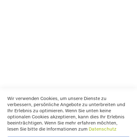
EUFAB
FOLIATEC
K+K
LA Prealpina
LAS
Pewag
RIM RINGZ
Schönek
Weyer
Wir verwenden Cookies, um unsere Dienste zu
verbessern, persönliche Angebote zu unterbreiten und
Widerrufsbelehrung
Ihr Erlebnis zu optimieren. Wenn Sie unten keine
Datenschutz
optionalen Cookies akzeptieren, kann dies Ihr Erlebnis
Allgemeine Geschäftsbedingungen
beeinträchtigen. Wenn Sie mehr erfahren möchten,
Versand / Zahlung
lesen Sie bitte die Informationen zum
Datenschutz
Impressum