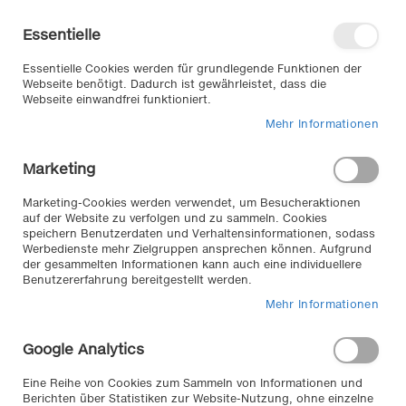
Direkt
Willkommen in unserem Online-
zum
Shop
Essentielle
Inhalt
Anmelden
Essentielle Cookies werden für grundlegende Funktionen der
Warenkorb
Webseite benötigt. Dadurch ist gewährleistet, dass die
Webseite einwandfrei funktioniert.
Mehr Informationen
Suche
Marketing
Home
für Reifen & Räder
Ordnung & Sicherheit
Schneeketten
Marketing-Cookies werden verwendet, um Besucheraktionen
auf der Website zu verfolgen und zu sammeln. Cookies
speichern Benutzerdaten und Verhaltensinformationen, sodass
Werbedienste mehr Zielgruppen ansprechen können. Aufgrund
Schneeketten
//
der gesammelten Informationen kann auch eine individuellere
Benutzererfahrung bereitgestellt werden.
Sicher durch den Winter mit Schneeketten für Ihr
Mehr Informationen
Fahrzeug. In jeder Lebenslage ob winterliche
Bedingungen oder Matsch und Geröll, gewährleisten
Google Analytics
unsere Traktionsketten ein Höchstmaß an Komfort und
Sicherheit. TÜV geprüft!
Eine Reihe von Cookies zum Sammeln von Informationen und
Berichten über Statistiken zur Website-Nutzung, ohne einzelne