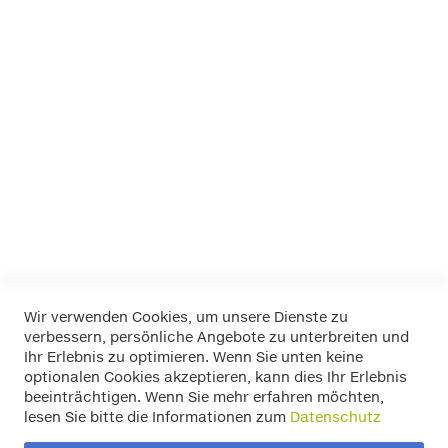
EUFAB
FOLIATEC
K+K
LA Prealpina
LAS
Pewag
RIM RINGZ
Schönek
Weyer
Wir verwenden Cookies, um unsere Dienste zu
verbessern, persönliche Angebote zu unterbreiten und
Widerrufsbelehrung
Ihr Erlebnis zu optimieren. Wenn Sie unten keine
Datenschutz
optionalen Cookies akzeptieren, kann dies Ihr Erlebnis
Allgemeine Geschäftsbedingungen
beeinträchtigen. Wenn Sie mehr erfahren möchten,
Versand / Zahlung
lesen Sie bitte die Informationen zum
Datenschutz
Impressum