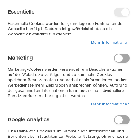
Direkt
Willkommen in unserem Online-
zum
Shop
Essentielle
Inhalt
Anmelden
Essentielle Cookies werden für grundlegende Funktionen der
Warenkorb
Webseite benötigt. Dadurch ist gewährleistet, dass die
Webseite einwandfrei funktioniert.
Mehr Informationen
Suche
Marketing
Home
für Reifen & Räder
Ordnung & Sicherheit
Schmutzfänger
Marketing-Cookies werden verwendet, um Besucheraktionen
auf der Website zu verfolgen und zu sammeln. Cookies
speichern Benutzerdaten und Verhaltensinformationen, sodass
Werbedienste mehr Zielgruppen ansprechen können. Aufgrund
Qualität aus Deutschland -
der gesammelten Informationen kann auch eine individuellere
SCHÖNEK Schmutzfänger für
Benutzererfahrung bereitgestellt werden.
PKWs und Nutzfahrzeuge,
Mehr Informationen
Wohnmobile und Caravans
Google Analytics
Der deutsche Markenhersteller SCHÖNEK produziert
Eine Reihe von Cookies zum Sammeln von Informationen und
seit über 60 Jahren Schmutzfänger für Fahrzeuge in
Berichten über Statistiken zur Website-Nutzung, ohne einzelne