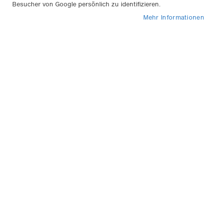
Besucher von Google persönlich zu identifizieren.
In
Sortieren nach
Mehr Informationen
abs
Rei
Felgenbaum Formula für
Reifenbreite bis 225mm
19,95 €