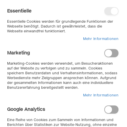
Direkt
Willkommen in unserem Online-
zum
Shop
Essentielle
Inhalt
Anmelden
Essentielle Cookies werden für grundlegende Funktionen der
Warenkorb
Webseite benötigt. Dadurch ist gewährleistet, dass die
Webseite einwandfrei funktioniert.
Mehr Informationen
Suche
Marketing
Home
für Reifen & Räder
Ordnung & Sicherheit
Felgenständer
Marketing-Cookies werden verwendet, um Besucheraktionen
auf der Website zu verfolgen und zu sammeln. Cookies
speichern Benutzerdaten und Verhaltensinformationen, sodass
Werbedienste mehr Zielgruppen ansprechen können. Aufgrund
Felgenständer //
der gesammelten Informationen kann auch eine individuellere
Benutzererfahrung bereitgestellt werden.
Für eine fachgerechte Lagerung Ihrer Reifen
Mehr Informationen
unverzichtbar, verhindert außerdem Verformung und
Druckverlust Ihrer Autoreifen. Sorgen Sie für Ordnung in
Google Analytics
Ihrer Garage oder Werkstatt!
Eine Reihe von Cookies zum Sammeln von Informationen und
Berichten über Statistiken zur Website-Nutzung, ohne einzelne
2
Artikel