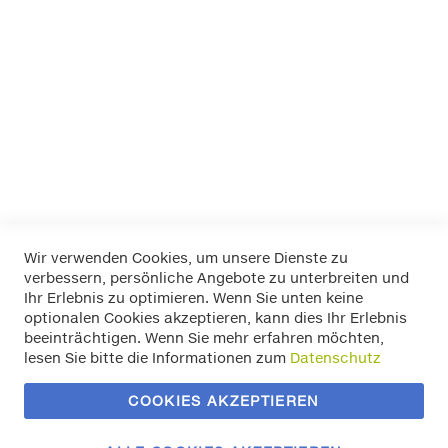
K+K
LA Prealpina
LAS
Pewag
RIM RINGZ
Schönek
Weyer
Wir verwenden Cookies, um unsere Dienste zu
verbessern, persönliche Angebote zu unterbreiten und
Widerrufsbelehrung
Ihr Erlebnis zu optimieren. Wenn Sie unten keine
Datenschutz
optionalen Cookies akzeptieren, kann dies Ihr Erlebnis
Allgemeine Geschäftsbedingungen
beeinträchtigen. Wenn Sie mehr erfahren möchten,
Versand / Zahlung
lesen Sie bitte die Informationen zum
Datenschutz
Impressum
Kontakt
COOKIES AKZEPTIEREN
Zahlungsmethoden
Vertrag widerrufen