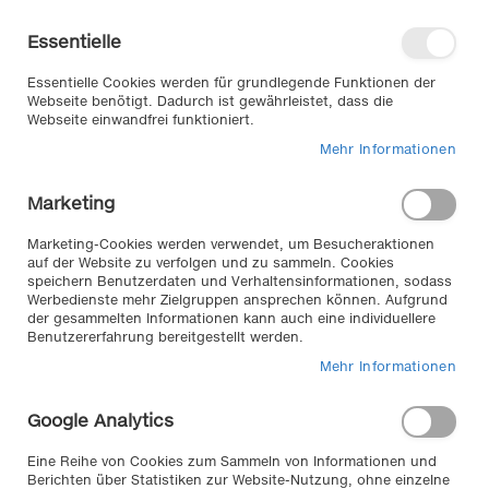
Direkt
Willkommen in unserem Online-
zum
Shop
Essentielle
Inhalt
Anmelden
Essentielle Cookies werden für grundlegende Funktionen der
Warenkorb
Webseite benötigt. Dadurch ist gewährleistet, dass die
Webseite einwandfrei funktioniert.
Mehr Informationen
Suche
Marketing
Home
für Reifen & Räder
Ordnung & Sicherheit
Marketing-Cookies werden verwendet, um Besucheraktionen
auf der Website zu verfolgen und zu sammeln. Cookies
Produkte filtern
speichern Benutzerdaten und Verhaltensinformationen, sodass
Ordnung und Sicherheit //
Werbedienste mehr Zielgruppen ansprechen können. Aufgrund
der gesammelten Informationen kann auch eine individuellere
Benutzererfahrung bereitgestellt werden.
für Ordnung bei ihre Reifen und Räder in Garage oder
Keller sorgen unsere Felgenständer in verschiedenen
Mehr Informationen
Größen. Komfortabel und einfach zu montieren
schaffen sie Ordnung und Platz. Für Sicherheit an ihrem
Google Analytics
Fahrzeug, Wohnmobil oder Bus sorgen unsere
Schmutzfänger von Schönek mit Montagematerial in
Eine Reihe von Cookies zum Sammeln von Informationen und
vielen erdenklichen Größen. Zusätzlich haben wir vom
Berichten über Statistiken zur Website-Nutzung, ohne einzelne