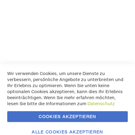
K+K
LA Prealpina
LAS
Pewag
RIM RINGZ
Schönek
Weyer
Wir verwenden Cookies, um unsere Dienste zu
verbessern, persönliche Angebote zu unterbreiten und
Widerrufsbelehrung
Ihr Erlebnis zu optimieren. Wenn Sie unten keine
Datenschutz
optionalen Cookies akzeptieren, kann dies Ihr Erlebnis
Allgemeine Geschäftsbedingungen
beeinträchtigen. Wenn Sie mehr erfahren möchten,
Versand / Zahlung
lesen Sie bitte die Informationen zum
Datenschutz
Impressum
Kontakt
COOKIES AKZEPTIEREN
Zahlungsmethoden
Vertrag widerrufen
ALLE COOKIES AKZEPTIEREN