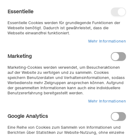
Direkt
Willkommen in unserem Online-
zum
Shop
Essentielle
Inhalt
Anmelden
Essentielle Cookies werden für grundlegende Funktionen der
Warenkorb
Webseite benötigt. Dadurch ist gewährleistet, dass die
Webseite einwandfrei funktioniert.
Mehr Informationen
Suche
Marketing
Home
Exterieur & Anbauteile
Karosserie
Warnleuchten
Marketing-Cookies werden verwendet, um Besucheraktionen
auf der Website zu verfolgen und zu sammeln. Cookies
speichern Benutzerdaten und Verhaltensinformationen, sodass
Werbedienste mehr Zielgruppen ansprechen können. Aufgrund
Warnleuchten //
der gesammelten Informationen kann auch eine individuellere
Benutzererfahrung bereitgestellt werden.
Eine große Auswahl an langlebigen Warnleuchten
Mehr Informationen
finden Sie bei uns im Autozubehör KLEMM Onlineshop.
Google Analytics
2
Artikel
Eine Reihe von Cookies zum Sammeln von Informationen und
In
Sortieren nach
Berichten über Statistiken zur Website-Nutzung, ohne einzelne