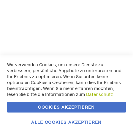
LA Prealpina
LAS
Pewag
RIM RINGZ
Schönek
Weyer
Wir verwenden Cookies, um unsere Dienste zu
verbessern, persönliche Angebote zu unterbreiten und
Widerrufsbelehrung
Ihr Erlebnis zu optimieren. Wenn Sie unten keine
Datenschutz
optionalen Cookies akzeptieren, kann dies Ihr Erlebnis
Allgemeine Geschäftsbedingungen
beeinträchtigen. Wenn Sie mehr erfahren möchten,
Versand / Zahlung
lesen Sie bitte die Informationen zum
Datenschutz
Impressum
Kontakt
COOKIES AKZEPTIEREN
Zahlungsmethoden
Vertrag widerrufen
ALLE COOKIES AKZEPTIEREN