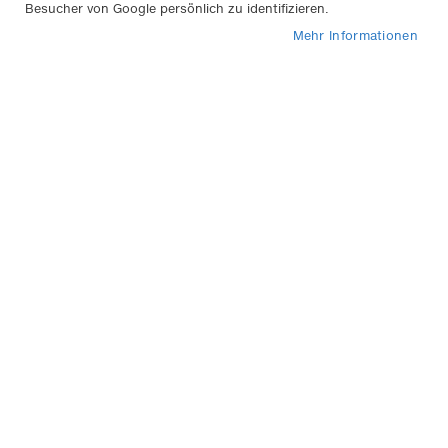
abs
Besucher von Google persönlich zu identifizieren.
Rei
Mehr Informationen
Warnblinkleuchte
39,50 €
Inkl. 19% MwSt.