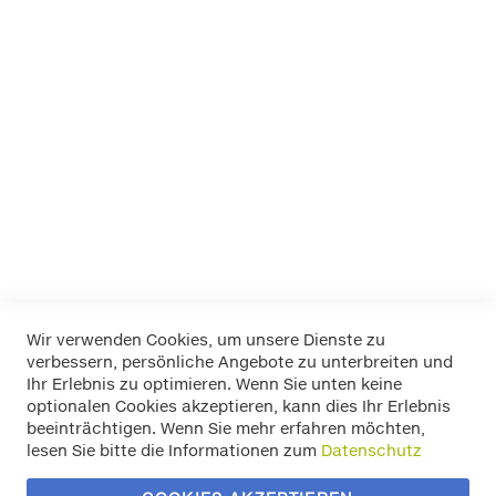
EUFAB
FOLIATEC
K+K
LA Prealpina
LAS
Pewag
RIM RINGZ
Schönek
Weyer
Wir verwenden Cookies, um unsere Dienste zu
verbessern, persönliche Angebote zu unterbreiten und
Widerrufsbelehrung
Ihr Erlebnis zu optimieren. Wenn Sie unten keine
Datenschutz
optionalen Cookies akzeptieren, kann dies Ihr Erlebnis
Allgemeine Geschäftsbedingungen
beeinträchtigen. Wenn Sie mehr erfahren möchten,
Versand / Zahlung
lesen Sie bitte die Informationen zum
Datenschutz
Impressum
Kontakt