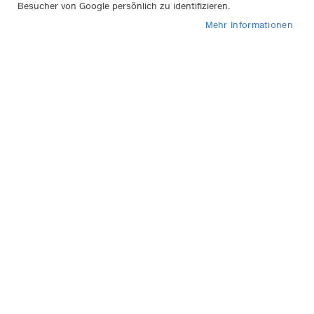
Auswahl finden
Besucher von Google persönlich zu identifizieren.
Mehr Informationen
Saisonartikel Sommer
Saisonartikel Winter
Lkw/Transporter/Bus
HOTLINE
+49 911 988 315 00
Mo.-Fr. 9 - 18 Uhr für Sie da
Marken bei Klemm
APA
Dino