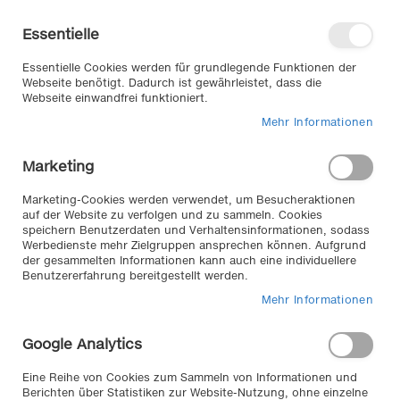
Direkt
Willkommen in unserem Online-
zum
Shop
Essentielle
Inhalt
Anmelden
Essentielle Cookies werden für grundlegende Funktionen der
Warenkorb
Webseite benötigt. Dadurch ist gewährleistet, dass die
Webseite einwandfrei funktioniert.
Mehr Informationen
Suche
Marketing
Home
Exterieur & Anbauteile
Karosserie
Karosserie Sprühfolie
Marketing-Cookies werden verwendet, um Besucheraktionen
auf der Website zu verfolgen und zu sammeln. Cookies
speichern Benutzerdaten und Verhaltensinformationen, sodass
Werbedienste mehr Zielgruppen ansprechen können. Aufgrund
Karroserie Sprühfolie //
der gesammelten Informationen kann auch eine individuellere
Benutzererfahrung bereitgestellt werden.
Geben sie ihrem Fahrzeug ein individuelles Gesicht,
Mehr Informationen
machen sie es einmalig und so oft sie wollen, mit
geringem Aufwand!
Google Analytics
Eine Reihe von Cookies zum Sammeln von Informationen und
Wir können keine Produkte entsprechend dieser
Berichten über Statistiken zur Website-Nutzung, ohne einzelne