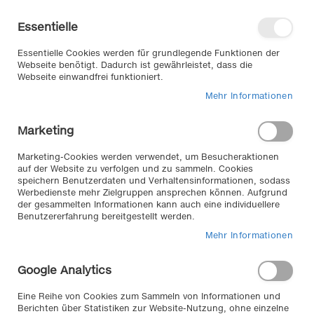
Direkt
Willkommen in unserem Online-
zum
Shop
Essentielle
Inhalt
Anmelden
Essentielle Cookies werden für grundlegende Funktionen der
Warenkorb
Webseite benötigt. Dadurch ist gewährleistet, dass die
Webseite einwandfrei funktioniert.
Mehr Informationen
Suche
Marketing
Home
Carstyling/ Tuning
Carstyling
Felgenringe
Marketing-Cookies werden verwendet, um Besucheraktionen
auf der Website zu verfolgen und zu sammeln. Cookies
speichern Benutzerdaten und Verhaltensinformationen, sodass
Werbedienste mehr Zielgruppen ansprechen können. Aufgrund
Felgenringe
der gesammelten Informationen kann auch eine individuellere
Benutzererfahrung bereitgestellt werden.
RIM RINGZ das perfekte Zubehör für Ihre Reifen
Mehr Informationen
Da Felgen meistens sehr kostspielig sind und zu den
wichtigsten Design Möglichkeiten eines Autos gehören,
Google Analytics
ist es umso ärgerlicher, wenn diese durch die
manchmal extrem hohen Bordsteine verkratzt werden.
Eine Reihe von Cookies zum Sammeln von Informationen und
Berichten über Statistiken zur Website-Nutzung, ohne einzelne
DER PERFEKTE FELGENSCHUTZ