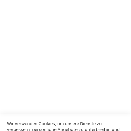
Marken bei Klemm
APA
Dino
EUFAB
FOLIATEC
K+K
LA Prealpina
LAS
Pewag
RIM RINGZ
Schönek
Weyer
Wir verwenden Cookies, um unsere Dienste zu
verbessern, persönliche Angebote zu unterbreiten und