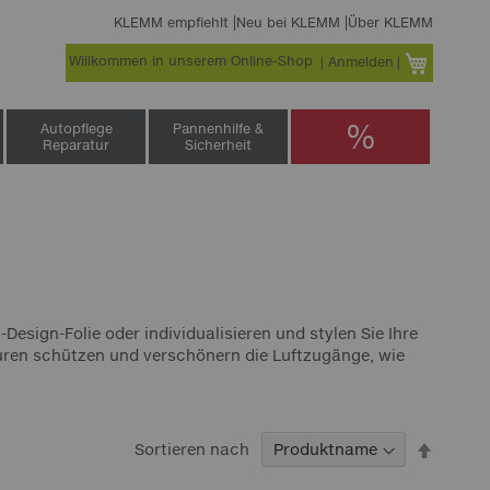
KLEMM empfiehlt
Neu bei KLEMM
Über KLEMM
Willkommen in unserem Online-Shop
Warenko
Anmelden
%
Autopflege
Pannenhilfe &
Reparatur
Sicherheit
sign-Folie oder individualisieren und stylen Sie Ihre
kturen schützen und verschönern die Luftzugänge, wie
In
Sortieren nach
abstei