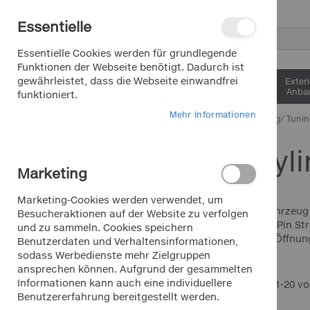
Direkt
Essentielle
zum
Inhalt
Suche
Essentielle Cookies werden für grundlegende
Funktionen der Webseite benötigt. Dadurch ist
gewährleistet, dass die Webseite einwandfrei
Interieur &
Exter
Komfort
Anbau
funktioniert.
Mehr Informationen
Home
Carstyling/ Tuni
Autostyli
Saisonartikel Sommer
Marketing
Saisonartikel Winter
Marketing-Cookies werden verwendet, um
Lkw/Transporter/Bus
Geben Sie Ihrem Fahrzeug 
Besucheraktionen auf der Website zu verfolgen
Felgen mit Foliatec Pin S
und zu sammeln. Cookies speichern
Kühlergrill, Spoiler-Öffn
Benutzerdaten und Verhaltensinformationen,
HOTLINE
sodass Werbedienste mehr Zielgruppen
+49 911 988 315 00
ansprechen können. Aufgrund der gesammelten
Mo.-Fr. 9 - 18 Uhr für Sie da
Ansicht
Informationen kann auch eine individuellere
Raster
Liste
Artikel
1
-
20
v
als
Benutzererfahrung bereitgestellt werden.