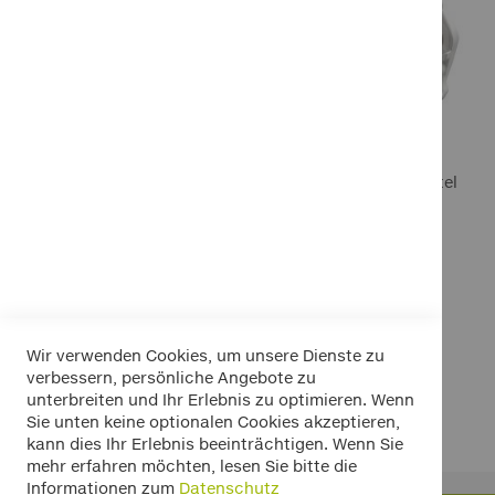
FOLIATEC Bremssattel
Lack Set pure white
34,95 €
Inkl. 19% MwSt.
In den Warenkorb
In den Warenkorb
In den Warenkorb
In den Warenkorb
In den Warenkorb
Wir verwenden Cookies, um unsere Dienste zu
Seite
Sie lesen gerade Seite
Seite
Seite
Seite
Seite
Weiter
1
2
3
4
verbessern, persönliche Angebote zu
unterbreiten und Ihr Erlebnis zu optimieren. Wenn
Sie unten keine optionalen Cookies akzeptieren,
kann dies Ihr Erlebnis beeinträchtigen. Wenn Sie
mehr erfahren möchten, lesen Sie bitte die
Informationen zum
Datenschutz