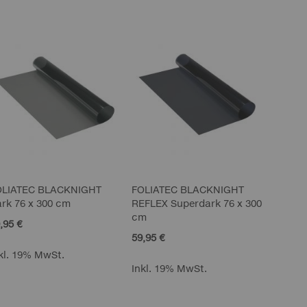
Reihenf
OLIATEC BLACKNIGHT
FOLIATEC BLACKNIGHT
rk 76 x 300 cm
REFLEX Superdark 76 x 300
cm
,95 €
59,95 €
kl. 19% MwSt.
Inkl. 19% MwSt.