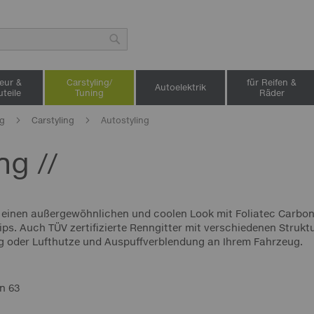
Suche
ieur &
Carstyling/
für Reifen &
Autoelektrik
teile
Tuning
Räder
ng
Carstyling
Autostyling
ng //
einen außergewöhnlichen und coolen Look mit Foliatec Carbon-De
trips. Auch TÜV zertifizierte Renngitter mit verschiedenen Stru
ung oder Lufthutze und Auspuffverblendung an Ihrem Fahrzeug.
on
63