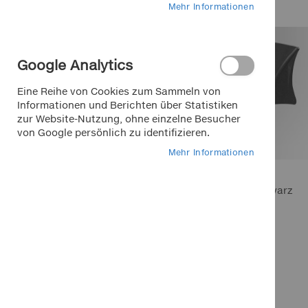
Mehr Informationen
Marken bei Klemm
Google Analytics
APA
Eine Reihe von Cookies zum Sammeln von
Dino
Informationen und Berichten über Statistiken
zur Website-Nutzung, ohne einzelne Besucher
EUFAB
von Google persönlich zu identifizieren.
FOLIATEC
Mehr Informationen
K+K
LA Prealpina
Antenne Shark schwarz
LAS
9,95 €
Pewag
Inkl. 19% MwSt.
RIM RINGZ
In den Warenkorb
In den Warenkorb
In den Warenkorb
Schönek
In den Warenkorb
In den Warenkorb
Weyer