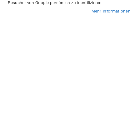
Besucher von Google persönlich zu identifizieren.
Mehr Informationen
1
Eintrag
In
Sortieren nach
abs
Rei
Weyer Haftstahl - Einfacher
als Schweißen und Löten!