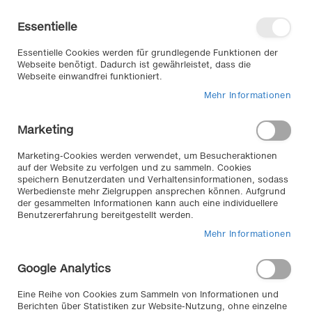
Direkt
Willkommen in unserem Online-
zum
Shop
Essentielle
Inhalt
Anmelden
Essentielle Cookies werden für grundlegende Funktionen der
Warenkorb
Webseite benötigt. Dadurch ist gewährleistet, dass die
Webseite einwandfrei funktioniert.
Mehr Informationen
Suche
Marketing
Home
Autopflege Reparatur & Werkstatt
Reparatur
Haftstahl
Marketing-Cookies werden verwendet, um Besucheraktionen
auf der Website zu verfolgen und zu sammeln. Cookies
speichern Benutzerdaten und Verhaltensinformationen, sodass
Werbedienste mehr Zielgruppen ansprechen können. Aufgrund
Haftstahl
der gesammelten Informationen kann auch eine individuellere
Benutzererfahrung bereitgestellt werden.
Wenn Schweißen und Löten ihre Grenzen haben, füllen
Mehr Informationen
Sie einfach Löcher, Risse, Ecken, Kanten und undichte
Stellen mit Weyer Haftstahl. Die Verarbeitung ist leicht
Google Analytics
wie Spachtelmasse und nach Aushärtung kann es
behandelt werden wie Metall.
Eine Reihe von Cookies zum Sammeln von Informationen und
Berichten über Statistiken zur Website-Nutzung, ohne einzelne