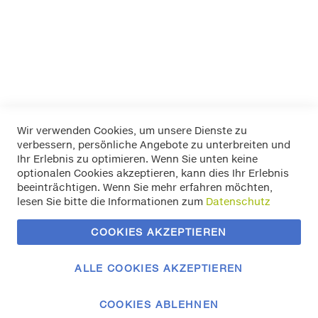
LAS
Pewag
RIM RINGZ
Schönek
Weyer
Wir verwenden Cookies, um unsere Dienste zu
verbessern, persönliche Angebote zu unterbreiten und
Widerrufsbelehrung
Ihr Erlebnis zu optimieren. Wenn Sie unten keine
Datenschutz
optionalen Cookies akzeptieren, kann dies Ihr Erlebnis
Allgemeine Geschäftsbedingungen
beeinträchtigen. Wenn Sie mehr erfahren möchten,
Versand / Zahlung
lesen Sie bitte die Informationen zum
Datenschutz
Impressum
Kontakt
COOKIES AKZEPTIEREN
Zahlungsmethoden
Vertrag widerrufen
ALLE COOKIES AKZEPTIEREN
COOKIES ABLEHNEN