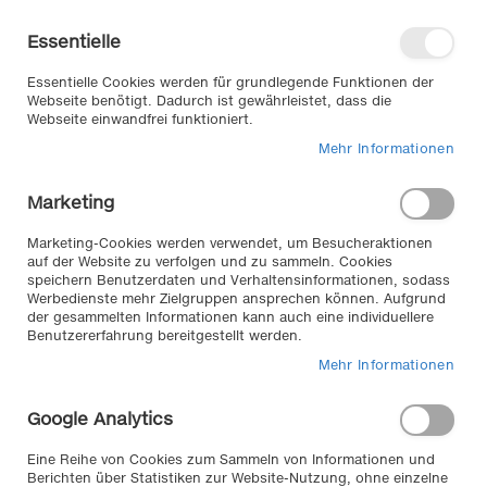
Direkt
Willkommen in unserem Online-
zum
Shop
Essentielle
Inhalt
Anmelden
Essentielle Cookies werden für grundlegende Funktionen der
Warenkorb
Webseite benötigt. Dadurch ist gewährleistet, dass die
Webseite einwandfrei funktioniert.
Mehr Informationen
Suche
Marketing
Home
Autoelektrik
Lichter | Leuchten | Leuchtmittel
Marketing-Cookies werden verwendet, um Besucheraktionen
LED | Halogen Leuchtmittel
auf der Website zu verfolgen und zu sammeln. Cookies
speichern Benutzerdaten und Verhaltensinformationen, sodass
Werbedienste mehr Zielgruppen ansprechen können. Aufgrund
der gesammelten Informationen kann auch eine individuellere
Lampen LED/Halogen //
Benutzererfahrung bereitgestellt werden.
Mehr Informationen
Ob als Style-Element am Außenbereich des Fahrzeugs
wie Positionslicht oder für ihren Scheinwerfer. Im
Google Analytics
KLEMM Online Shop finden Sie eine große Auswahl an
LED / Halogen Beleuchtungssystemen.
Eine Reihe von Cookies zum Sammeln von Informationen und
Berichten über Statistiken zur Website-Nutzung, ohne einzelne