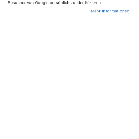
Besucher von Google persönlich zu identifizieren.
2
Artikel
Mehr Informationen
In
Sortieren nach
abs
Rei
Halogen Autolampe H7 -
Glühlampe 12V 55W Px26D,
H7, Karton
2,29 €