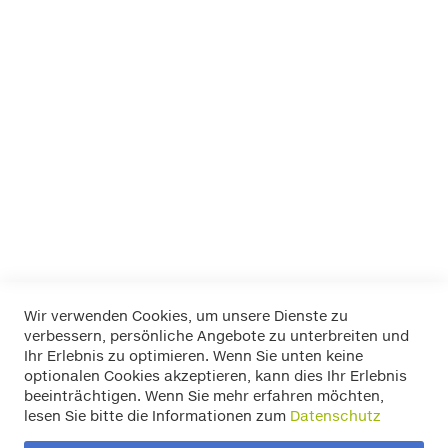
EUFAB
FOLIATEC
K+K
LA Prealpina
LAS
Pewag
RIM RINGZ
Schönek
Weyer
Wir verwenden Cookies, um unsere Dienste zu
verbessern, persönliche Angebote zu unterbreiten und
Widerrufsbelehrung
Ihr Erlebnis zu optimieren. Wenn Sie unten keine
Datenschutz
optionalen Cookies akzeptieren, kann dies Ihr Erlebnis
Allgemeine Geschäftsbedingungen
beeinträchtigen. Wenn Sie mehr erfahren möchten,
Versand / Zahlung
lesen Sie bitte die Informationen zum
Datenschutz
Impressum