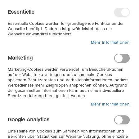
Direkt
Willkommen in unserem Online-
zum
Shop
Essentielle
Inhalt
Anmelden
Essentielle Cookies werden für grundlegende Funktionen der
Warenkorb
Webseite benötigt. Dadurch ist gewährleistet, dass die
Webseite einwandfrei funktioniert.
Mehr Informationen
Suche
Marketing
Home
Autoelektrik
Drumherum
Kfz-Stecker
Marketing-Cookies werden verwendet, um Besucheraktionen
auf der Website zu verfolgen und zu sammeln. Cookies
speichern Benutzerdaten und Verhaltensinformationen, sodass
Kfz-Stecker //
Werbedienste mehr Zielgruppen ansprechen können. Aufgrund
der gesammelten Informationen kann auch eine individuellere
Benutzererfahrung bereitgestellt werden.
Zum Anschluss von verschiedenen Verbrauchern an das
Bordnetz (Autokühlschränke, Ladegeräte, Kfz-
Mehr Informationen
Klimaanlagen etc. ...). Mit Euro-Norm-Steckern.
Google Analytics
3
Artikel
Eine Reihe von Cookies zum Sammeln von Informationen und
In
Berichten über Statistiken zur Website-Nutzung, ohne einzelne
Sortieren nach