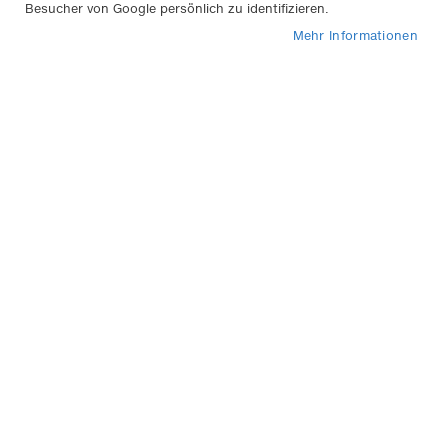
Besucher von Google persönlich zu identifizieren.
abs
Rei
Mehr Informationen
Doppelsteckdose 12V mit
Kabel und USB-Anschluss
18,95 €
Inkl. 19% MwSt.