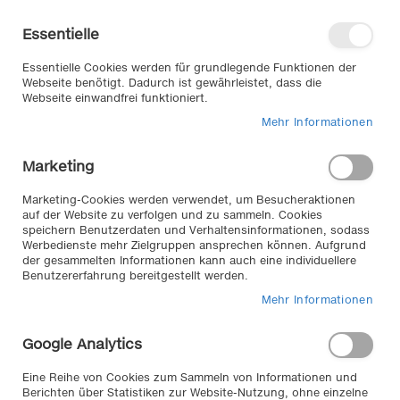
Direkt
Willkommen in unserem Online-
zum
Shop
Essentielle
Inhalt
Anmelden
Essentielle Cookies werden für grundlegende Funktionen der
Warenkorb
Webseite benötigt. Dadurch ist gewährleistet, dass die
Webseite einwandfrei funktioniert.
Mehr Informationen
Suche
Marketing
Zum
Marketing-Cookies werden verwendet, um Besucheraktionen
auf der Website zu verfolgen und zu sammeln. Cookies
Ende
speichern Benutzerdaten und Verhaltensinformationen, sodass
der
Werbedienste mehr Zielgruppen ansprechen können. Aufgrund
Bildergalerie
der gesammelten Informationen kann auch eine individuellere
springen
Benutzererfahrung bereitgestellt werden.
Mehr Informationen
Google Analytics
Eine Reihe von Cookies zum Sammeln von Informationen und
Berichten über Statistiken zur Website-Nutzung, ohne einzelne