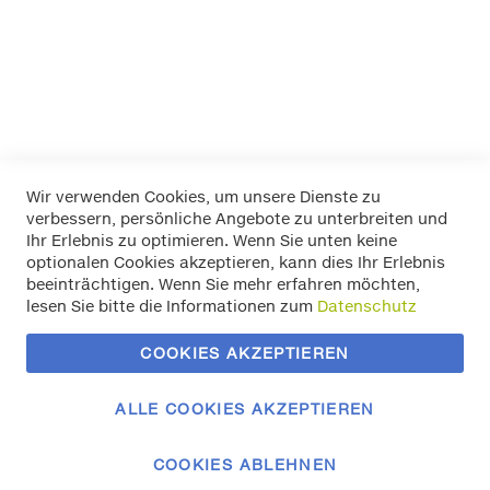
Mehr Informationen
Wir verwenden Cookies, um unsere Dienste zu
verbessern, persönliche Angebote zu unterbreiten und
Widerrufsbelehrung
Ihr Erlebnis zu optimieren. Wenn Sie unten keine
Datenschutz
optionalen Cookies akzeptieren, kann dies Ihr Erlebnis
Allgemeine Geschäftsbedingungen
beeinträchtigen. Wenn Sie mehr erfahren möchten,
Versand / Zahlung
lesen Sie bitte die Informationen zum
Datenschutz
Impressum
Kontakt
COOKIES AKZEPTIEREN
Zahlungsmethoden
Vertrag widerrufen
ALLE COOKIES AKZEPTIEREN
COOKIES ABLEHNEN