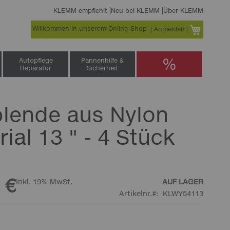
KLEMM empfiehlt
Neu bei KLEMM
Über KLEMM
Willkommen in unserem Online-Shop
Warenko
Anmelden
%
Autopflege
Pannenhilfe &
Reparatur
Sicherheit
lende aus Nylon
ial 13 " - 4 Stück
 €
Inkl. 19% MwSt.
AUF LAGER
Artikelnr.
KLWY54113