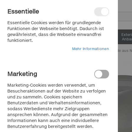
Direkt
Essentielle
zum
Inhalt
Suche
Essentielle Cookies werden für grundlegende
Funktionen der Webseite benötigt. Dadurch ist
gewährleistet, dass die Webseite einwandfrei
Interieur &
Exter
Komfort
Anbau
funktioniert.
Mehr Informationen
Home
Radblende aus Ny
Zum
Ende
Marketing
der
Bildergalerie
Marketing-Cookies werden verwendet, um
springen
Besucheraktionen auf der Website zu verfolgen
und zu sammeln. Cookies speichern
Benutzerdaten und Verhaltensinformationen,
sodass Werbedienste mehr Zielgruppen
ansprechen können. Aufgrund der gesammelten
Informationen kann auch eine individuellere
Benutzererfahrung bereitgestellt werden.