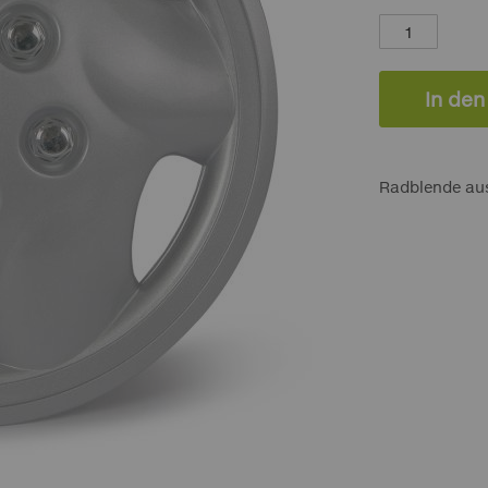
In de
Radblende aus