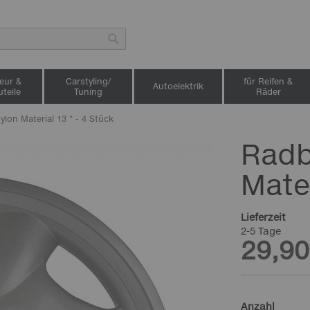
Suche
ieur &
Carstyling/
für Reifen &
Autoelektrik
teile
Tuning
Räder
lon Material 13 " - 4 Stück
Radb
Mater
Lieferzeit
2-5 Tage
29,90
Anzahl