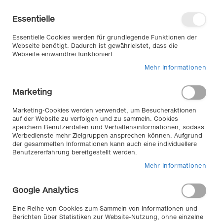
Direkt
Willkommen in unserem Online-
zum
Shop
Essentielle
Inhalt
Anmelden
Essentielle Cookies werden für grundlegende Funktionen der
Warenkorb
Webseite benötigt. Dadurch ist gewährleistet, dass die
Webseite einwandfrei funktioniert.
Mehr Informationen
Suche
Marketing
Zum
Marketing-Cookies werden verwendet, um Besucheraktionen
auf der Website zu verfolgen und zu sammeln. Cookies
Ende
speichern Benutzerdaten und Verhaltensinformationen, sodass
der
Werbedienste mehr Zielgruppen ansprechen können. Aufgrund
Bildergalerie
der gesammelten Informationen kann auch eine individuellere
springen
Benutzererfahrung bereitgestellt werden.
Mehr Informationen
Google Analytics
Eine Reihe von Cookies zum Sammeln von Informationen und
Berichten über Statistiken zur Website-Nutzung, ohne einzelne