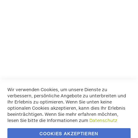
Aerodynamische Bauform, passend für Fahrzeuge mit
Dachreling -schnelle Montage - vormontiert! Abschließbar,
Tragkraft 75 Kg , TÜV-geprüft
Aluminium Dachträger - abschließbar - incl. Befestigungskit
- Aerobridge cm 124 Art.Nr.10761 für Ihren AUDI A4 AVANT ab
Baujahr 2007
Mehr Informationen
Wir verwenden Cookies, um unsere Dienste zu
verbessern, persönliche Angebote zu unterbreiten und
Widerrufsbelehrung
Ihr Erlebnis zu optimieren. Wenn Sie unten keine
Datenschutz
optionalen Cookies akzeptieren, kann dies Ihr Erlebnis
Allgemeine Geschäftsbedingungen
beeinträchtigen. Wenn Sie mehr erfahren möchten,
Versand / Zahlung
lesen Sie bitte die Informationen zum
Datenschutz
Impressum
Kontakt
COOKIES AKZEPTIEREN