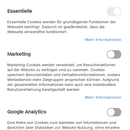
Direkt
Willkommen in unserem Online-
zum
Shop
Essentielle
Inhalt
Anmelden
Essentielle Cookies werden für grundlegende Funktionen der
Warenkorb
Webseite benötigt. Dadurch ist gewährleistet, dass die
Webseite einwandfrei funktioniert.
Mehr Informationen
Suche
Marketing
Home
Aluminium Dachträger - abschließbar - für Ihren AUDI A4 AVANT
Marketing-Cookies werden verwendet, um Besucheraktionen
Kombi mit Dachreling Bj ab 2007 -
auf der Website zu verfolgen und zu sammeln. Cookies
speichern Benutzerdaten und Verhaltensinformationen, sodass
Zum
Werbedienste mehr Zielgruppen ansprechen können. Aufgrund
der gesammelten Informationen kann auch eine individuellere
Ende
Benutzererfahrung bereitgestellt werden.
der
Bildergalerie
Mehr Informationen
springen
Google Analytics
Eine Reihe von Cookies zum Sammeln von Informationen und
Berichten über Statistiken zur Website-Nutzung, ohne einzelne