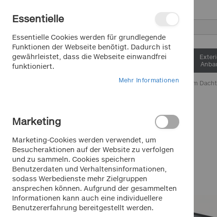
Direkt
Essentielle
zum
Inhalt
Suche
Essentielle Cookies werden für grundlegende
Funktionen der Webseite benötigt. Dadurch ist
gewährleistet, dass die Webseite einwandfrei
Interieur &
Exter
Komfort
Anbau
funktioniert.
Mehr Informationen
Home
Aluminium Dachtr
Zum
Ende
Marketing
der
Bildergalerie
Marketing-Cookies werden verwendet, um
springen
Besucheraktionen auf der Website zu verfolgen
und zu sammeln. Cookies speichern
Benutzerdaten und Verhaltensinformationen,
sodass Werbedienste mehr Zielgruppen
ansprechen können. Aufgrund der gesammelten
Informationen kann auch eine individuellere
Benutzererfahrung bereitgestellt werden.