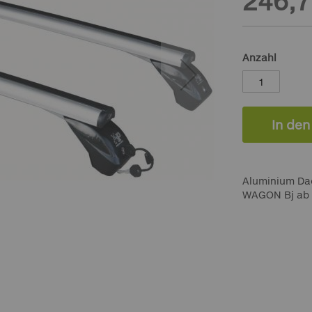
246,7
Anzahl
In de
Aluminium Dac
WAGON Bj ab 