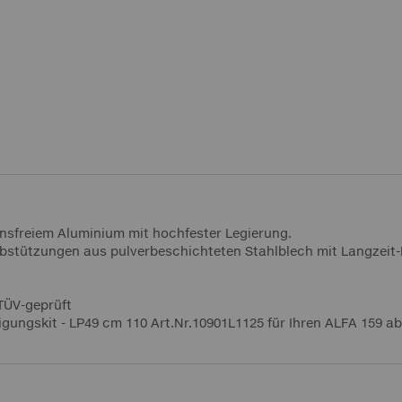
onsfreiem Aluminium mit hochfester Legierung.
 Abstützungen aus pulverbeschichteten Stahlblech mit Langzei
 TÜV-geprüft
igungskit - LP49 cm 110 Art.Nr.10901L1125 für Ihren ALFA 159 a