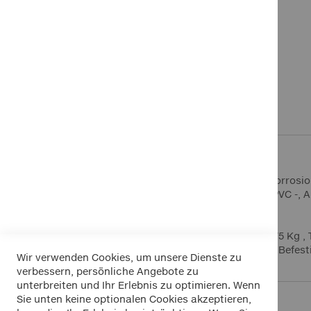
Zum
Anfang
Details
Mehr Informationen
der
Bildergalerie
springen
LP 49 incl. Fahrzeugkit
Dachträger mit robuster Tragstruktur aus korrosi
Auflagefläche aus rutsch -und kratzfesten PVC -,
Abschließbar-
passend für Fahrzeuge ohne Regenrinne
-schnelle Montage - vormontiert! Tragkraft 75 Kg ,
Aluminium Dachträger - abschließbar - incl. Befest
Wir verwenden Cookies, um unsere Dienste zu
verbessern, persönliche Angebote zu
unterbreiten und Ihr Erlebnis zu optimieren. Wenn
Sie unten keine optionalen Cookies akzeptieren,