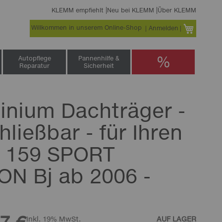
KLEMM empfiehlt
Neu bei KLEMM
Über KLEMM
Willkommen in unserem Online-Shop
Warenko
Anmelden
%
Autopflege
Pannenhilfe &
Reparatur
Sicherheit
inium Dachträger -
ließbar - für Ihren
 159 SPORT
N Bj ab 2006 -
Inkl. 19% MwSt.
AUF LAGER