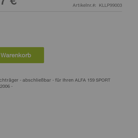
7 €
Artikelnr.
KLLP99003
n Warenkorb
hträger - abschließbar - für Ihren ALFA 159 SPORT
2006 -