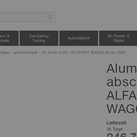
Suche
ieur &
Carstyling/
für Reifen &
Autoelektrik
teile
Tuning
Räder
äger - abschließbar - für Ihren ALFA 159 SPORT WAGON Bj ab 2006 -
Alum
absch
ALFA
WAGO
Lieferzeit
36 Tage