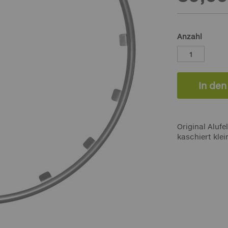
Anzahl
In de
Original Alufe
kaschiert klei