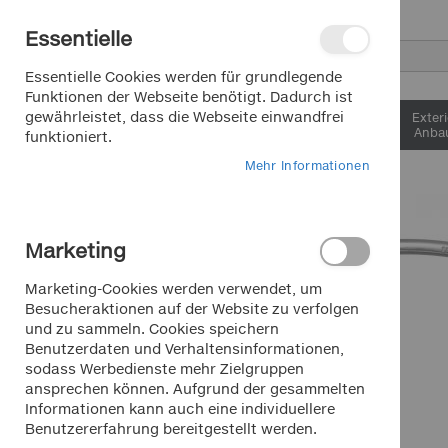
Direkt
Essentielle
zum
Inhalt
Suche
Essentielle Cookies werden für grundlegende
Funktionen der Webseite benötigt. Dadurch ist
gewährleistet, dass die Webseite einwandfrei
Interieur &
Exter
Komfort
Anbau
funktioniert.
Mehr Informationen
Zum
Ende
der
Marketing
Bildergalerie
springen
Marketing-Cookies werden verwendet, um
Besucheraktionen auf der Website zu verfolgen
und zu sammeln. Cookies speichern
Benutzerdaten und Verhaltensinformationen,
sodass Werbedienste mehr Zielgruppen
ansprechen können. Aufgrund der gesammelten
Informationen kann auch eine individuellere
Benutzererfahrung bereitgestellt werden.