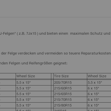
J-Felgen" ( z.B. 7Jx15 ) und bieten einen maximalen Schutz und 
der Felge verdecken und vermeiden so teuere Reparaturkosten
nden Felgen und Reifengrößen geignet:
Wheel Size
Tire Size
Wheel Size
5
5.5 x 15"
205/70R15
5.5 x 15"
5
5.5 x 15"
215/60R15
6 x 15"
5
5.5 x 15"
215/65R15
6 x 15"
5
5.5 x 15"
215/70R15
6 x 15"
5
5.5 x 15"
215/80R15
6 x 15"
5
5.5 x 15"
215R15
6 x 15"