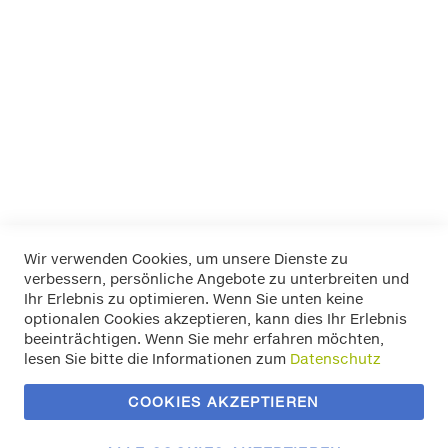
17 255/50-
17.5 205/70-
18 225/60-
18 235/50-
Mehr Informationen
Wir verwenden Cookies, um unsere Dienste zu
verbessern, persönliche Angebote zu unterbreiten und
Widerrufsbelehrung
Ihr Erlebnis zu optimieren. Wenn Sie unten keine
Datenschutz
optionalen Cookies akzeptieren, kann dies Ihr Erlebnis
Allgemeine Geschäftsbedingungen
beeinträchtigen. Wenn Sie mehr erfahren möchten,
Versand / Zahlung
lesen Sie bitte die Informationen zum
Datenschutz
Impressum
Kontakt
COOKIES AKZEPTIEREN
Zahlungsmethoden
Vertrag widerrufen