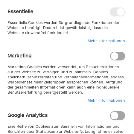
Direkt
Willkommen in unserem Online-
zum
Shop
Essentielle
Inhalt
Anmelden
Essentielle Cookies werden für grundlegende Funktionen der
Warenkorb
Webseite benötigt. Dadurch ist gewährleistet, dass die
Webseite einwandfrei funktioniert.
Mehr Informationen
Suche
Marketing
Zum
Marketing-Cookies werden verwendet, um Besucheraktionen
auf der Website zu verfolgen und zu sammeln. Cookies
Ende
speichern Benutzerdaten und Verhaltensinformationen, sodass
der
Werbedienste mehr Zielgruppen ansprechen können. Aufgrund
Bildergalerie
der gesammelten Informationen kann auch eine individuellere
springen
Benutzererfahrung bereitgestellt werden.
Mehr Informationen
Google Analytics
Eine Reihe von Cookies zum Sammeln von Informationen und
Berichten über Statistiken zur Website-Nutzung, ohne einzelne