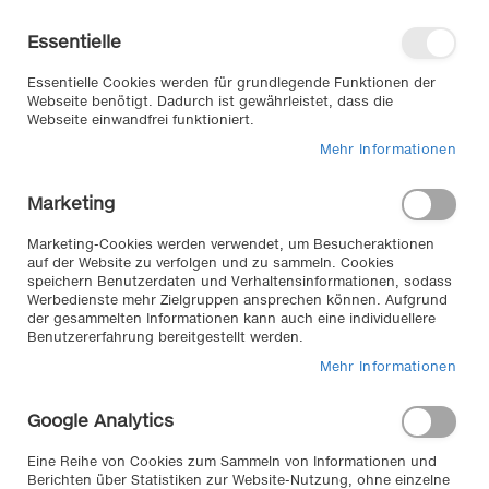
Direkt
Willkommen in unserem Online-
zum
Shop
Essentielle
Inhalt
Anmelden
Essentielle Cookies werden für grundlegende Funktionen der
Warenkorb
Webseite benötigt. Dadurch ist gewährleistet, dass die
Webseite einwandfrei funktioniert.
Mehr Informationen
Suche
Marketing
Zum
Marketing-Cookies werden verwendet, um Besucheraktionen
auf der Website zu verfolgen und zu sammeln. Cookies
Ende
speichern Benutzerdaten und Verhaltensinformationen, sodass
der
Werbedienste mehr Zielgruppen ansprechen können. Aufgrund
Bildergalerie
der gesammelten Informationen kann auch eine individuellere
springen
Benutzererfahrung bereitgestellt werden.
Mehr Informationen
Google Analytics
Eine Reihe von Cookies zum Sammeln von Informationen und
Berichten über Statistiken zur Website-Nutzung, ohne einzelne