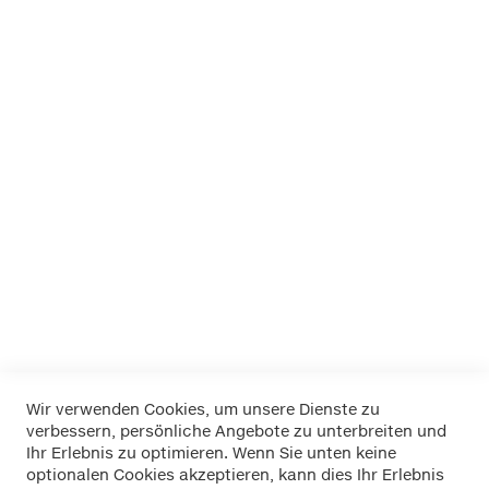
15 175/70-
15 185/65-
15 195/60-
15 225/45-
16 185/55-
16 185/60-
16 195/50-
16 215/45-
17 185/50-
17 205/40-
Mehr Informationen
Wir verwenden Cookies, um unsere Dienste zu
verbessern, persönliche Angebote zu unterbreiten und
Widerrufsbelehrung
Ihr Erlebnis zu optimieren. Wenn Sie unten keine
Datenschutz
optionalen Cookies akzeptieren, kann dies Ihr Erlebnis