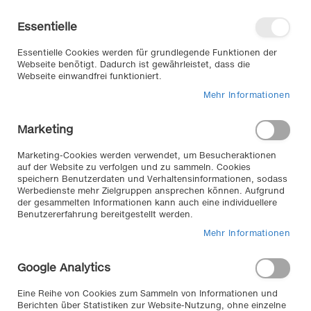
Direkt
Willkommen in unserem Online-
zum
Shop
Essentielle
Inhalt
Anmelden
Essentielle Cookies werden für grundlegende Funktionen der
Warenkorb
Webseite benötigt. Dadurch ist gewährleistet, dass die
Webseite einwandfrei funktioniert.
Mehr Informationen
Suche
Marketing
Home
RS9 67 SERVO 9 - für geringe Freiräumme - 9 mm Schneekette
Marketing-Cookies werden verwendet, um Besucheraktionen
-
auf der Website zu verfolgen und zu sammeln. Cookies
speichern Benutzerdaten und Verhaltensinformationen, sodass
Zum
Werbedienste mehr Zielgruppen ansprechen können. Aufgrund
der gesammelten Informationen kann auch eine individuellere
Ende
Benutzererfahrung bereitgestellt werden.
der
Bildergalerie
Mehr Informationen
springen
Google Analytics
Eine Reihe von Cookies zum Sammeln von Informationen und
Berichten über Statistiken zur Website-Nutzung, ohne einzelne