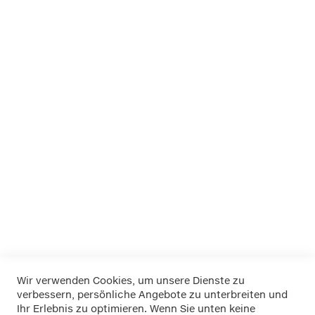
16 7.50-
17 245/65-
17 245/70-
17 255/60-
17 255/65-
17 275/55-
17.5 225/75-
18 235/65-
18 255/55-
18 255/60-
19 255/50-
Mehr Informationen
Wir verwenden Cookies, um unsere Dienste zu
verbessern, persönliche Angebote zu unterbreiten und
Widerrufsbelehrung
Ihr Erlebnis zu optimieren. Wenn Sie unten keine