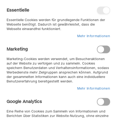
Direkt
Willkommen in unserem Online-
zum
Shop
Essentielle
Inhalt
Anmelden
Essentielle Cookies werden für grundlegende Funktionen der
Warenkorb
Webseite benötigt. Dadurch ist gewährleistet, dass die
Webseite einwandfrei funktioniert.
Mehr Informationen
Suche
Marketing
Zum
Marketing-Cookies werden verwendet, um Besucheraktionen
auf der Website zu verfolgen und zu sammeln. Cookies
Ende
speichern Benutzerdaten und Verhaltensinformationen, sodass
der
Werbedienste mehr Zielgruppen ansprechen können. Aufgrund
Bildergalerie
der gesammelten Informationen kann auch eine individuellere
springen
Benutzererfahrung bereitgestellt werden.
Mehr Informationen
Google Analytics
Eine Reihe von Cookies zum Sammeln von Informationen und
Berichten über Statistiken zur Website-Nutzung, ohne einzelne