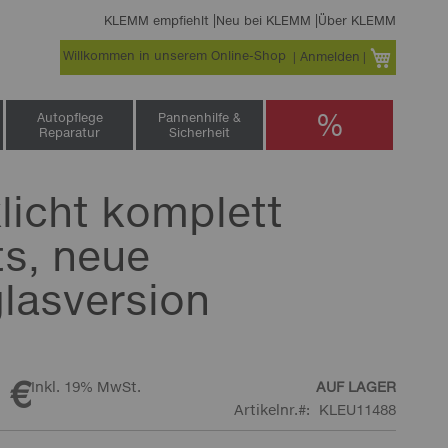
KLEMM empfiehlt
Neu bei KLEMM
Über KLEMM
Willkommen in unserem Online-Shop
Warenko
Anmelden
%
Autopflege
Pannenhilfe &
Reparatur
Sicherheit
licht komplett
ts, neue
glasversion
 €
Inkl. 19% MwSt.
AUF LAGER
Artikelnr.
KLEU11488