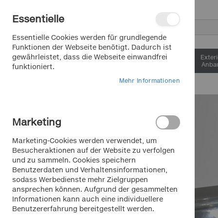
Direkt
Essentielle
zum
Inhalt
Suche
Essentielle Cookies werden für grundlegende
Funktionen der Webseite benötigt. Dadurch ist
gewährleistet, dass die Webseite einwandfrei
Interieur &
Exter
Komfort
Anbau
funktioniert.
Mehr Informationen
Zum
Ende
der
Marketing
Bildergalerie
springen
Marketing-Cookies werden verwendet, um
Besucheraktionen auf der Website zu verfolgen
und zu sammeln. Cookies speichern
Benutzerdaten und Verhaltensinformationen,
sodass Werbedienste mehr Zielgruppen
ansprechen können. Aufgrund der gesammelten
Informationen kann auch eine individuellere
Benutzererfahrung bereitgestellt werden.