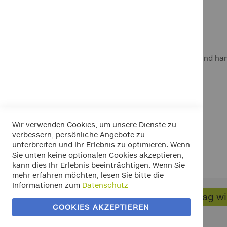
Zum
Anfang
Details
Mehr Informationen
der
Bildergalerie
springen
Für fast alle EUFAB und LAS Fahrradträger und ha
Passende Glühlampen optional:
• 1 x Kugelbirne 12 V/21W BA15S
• 1 x Kugelbirne 12 V/21W BAU15S orange
• 1 x Kugelbirne 12 V/21W/5W BAY15D
• 1 x Soffitte 12V/10W
Wir verwenden Cookies, um unsere Dienste zu
verbessern, persönliche Angebote zu
unterbreiten und Ihr Erlebnis zu optimieren. Wenn
Sie unten keine optionalen Cookies akzeptieren,
kann dies Ihr Erlebnis beeinträchtigen. Wenn Sie
mehr erfahren möchten, lesen Sie bitte die
Informationen zum
Datenschutz
Widerrufsbelehrung
Vertrag w
Datenschutz
COOKIES AKZEPTIEREN
Allgemeine Geschäftsbedingungen
Versand / Zahlung