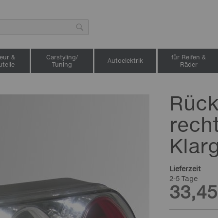
Suche
ieur &
Carstyling/
für Reifen &
Autoelektrik
teile
Tuning
Räder
Rück
rech
Klar
Lieferzeit
2-5 Tage
33,45