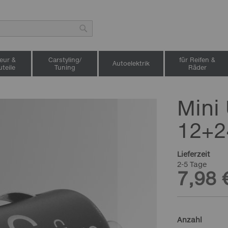
Suche
ieur &
Carstyling/
für Reifen &
Autoelektrik
teile
Tuning
Räder
Mini
12+2
Lieferzeit
2-5 Tage
7,98 
Anzahl