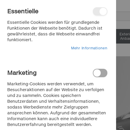
Direkt
Essentielle
zum
Inhalt
Suche
Essentielle Cookies werden für grundlegende
Funktionen der Webseite benötigt. Dadurch ist
gewährleistet, dass die Webseite einwandfrei
Interieur &
Exter
Komfort
Anbau
funktioniert.
Mehr Informationen
Zum
Ende
der
Marketing
Bildergalerie
springen
Marketing-Cookies werden verwendet, um
Besucheraktionen auf der Website zu verfolgen
und zu sammeln. Cookies speichern
Benutzerdaten und Verhaltensinformationen,
sodass Werbedienste mehr Zielgruppen
ansprechen können. Aufgrund der gesammelten
Informationen kann auch eine individuellere
Benutzererfahrung bereitgestellt werden.