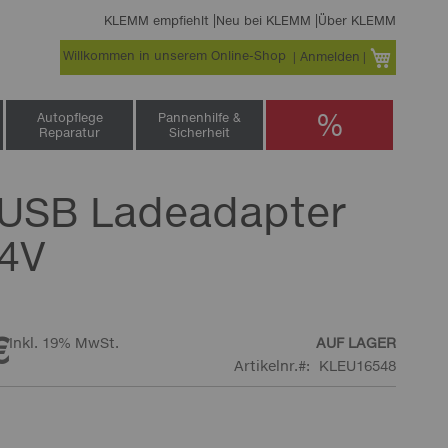
KLEMM empfiehlt
Neu bei KLEMM
Über KLEMM
Willkommen in unserem Online-Shop
Warenko
Anmelden
%
Autopflege
Pannenhilfe &
Reparatur
Sicherheit
 USB Ladeadapter
4V
€
Inkl. 19% MwSt.
AUF LAGER
Artikelnr.
KLEU16548