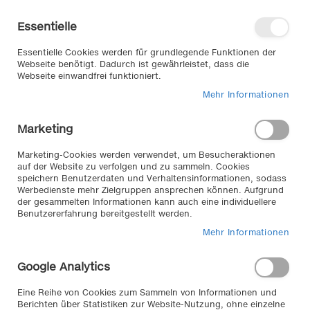
Direkt
Willkommen in unserem Online-
zum
Shop
Essentielle
Inhalt
Anmelden
Essentielle Cookies werden für grundlegende Funktionen der
Warenkorb
Webseite benötigt. Dadurch ist gewährleistet, dass die
Webseite einwandfrei funktioniert.
Mehr Informationen
Suche
Marketing
Home
Halogen Autolampe H7 - Glühlampe 12V 55W Px26D, H7, Karton
Marketing-Cookies werden verwendet, um Besucheraktionen
auf der Website zu verfolgen und zu sammeln. Cookies
Zum
speichern Benutzerdaten und Verhaltensinformationen, sodass
Werbedienste mehr Zielgruppen ansprechen können. Aufgrund
Ende
der gesammelten Informationen kann auch eine individuellere
der
Benutzererfahrung bereitgestellt werden.
Bildergalerie
Mehr Informationen
springen
Google Analytics
Eine Reihe von Cookies zum Sammeln von Informationen und
Berichten über Statistiken zur Website-Nutzung, ohne einzelne