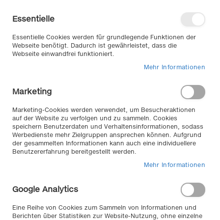
Direkt
Willkommen in unserem Online-
zum
Shop
Essentielle
Inhalt
Anmelden
Essentielle Cookies werden für grundlegende Funktionen der
Warenkorb
Webseite benötigt. Dadurch ist gewährleistet, dass die
Webseite einwandfrei funktioniert.
Mehr Informationen
Suche
Marketing
Zum
Marketing-Cookies werden verwendet, um Besucheraktionen
auf der Website zu verfolgen und zu sammeln. Cookies
Ende
speichern Benutzerdaten und Verhaltensinformationen, sodass
der
Werbedienste mehr Zielgruppen ansprechen können. Aufgrund
Bildergalerie
der gesammelten Informationen kann auch eine individuellere
springen
Benutzererfahrung bereitgestellt werden.
Mehr Informationen
Google Analytics
Eine Reihe von Cookies zum Sammeln von Informationen und
Berichten über Statistiken zur Website-Nutzung, ohne einzelne