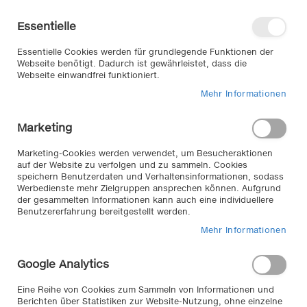
Direkt
Willkommen in unserem Online-
zum
Shop
Essentielle
Inhalt
Anmelden
Essentielle Cookies werden für grundlegende Funktionen der
Warenkorb
Webseite benötigt. Dadurch ist gewährleistet, dass die
Webseite einwandfrei funktioniert.
Mehr Informationen
Suche
Marketing
Zum
Marketing-Cookies werden verwendet, um Besucheraktionen
auf der Website zu verfolgen und zu sammeln. Cookies
Ende
speichern Benutzerdaten und Verhaltensinformationen, sodass
der
Werbedienste mehr Zielgruppen ansprechen können. Aufgrund
Bildergalerie
der gesammelten Informationen kann auch eine individuellere
springen
Benutzererfahrung bereitgestellt werden.
Mehr Informationen
Google Analytics
Eine Reihe von Cookies zum Sammeln von Informationen und
Berichten über Statistiken zur Website-Nutzung, ohne einzelne