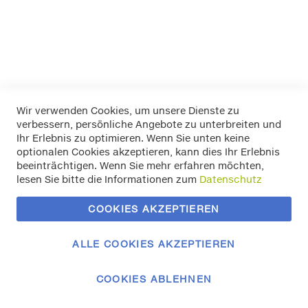
Mehr Informationen
Wir verwenden Cookies, um unsere Dienste zu
verbessern, persönliche Angebote zu unterbreiten und
Widerrufsbelehrung
Ihr Erlebnis zu optimieren. Wenn Sie unten keine
Datenschutz
optionalen Cookies akzeptieren, kann dies Ihr Erlebnis
Allgemeine Geschäftsbedingungen
beeinträchtigen. Wenn Sie mehr erfahren möchten,
Versand / Zahlung
lesen Sie bitte die Informationen zum
Datenschutz
Impressum
Kontakt
COOKIES AKZEPTIEREN
Zahlungsmethoden
Vertrag widerrufen
ALLE COOKIES AKZEPTIEREN
COOKIES ABLEHNEN
© 2023 Autozubehör Klemm