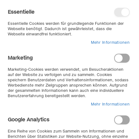
Direkt
Willkommen in unserem Online-
zum
Shop
Essentielle
Inhalt
Anmelden
Essentielle Cookies werden für grundlegende Funktionen der
Warenkorb
Webseite benötigt. Dadurch ist gewährleistet, dass die
Webseite einwandfrei funktioniert.
Mehr Informationen
Suche
Marketing
Home
Ladungs- Sicherungsnetz - Profi, 2500x3500mm
Marketing-Cookies werden verwendet, um Besucheraktionen
Zum
auf der Website zu verfolgen und zu sammeln. Cookies
speichern Benutzerdaten und Verhaltensinformationen, sodass
Ende
Werbedienste mehr Zielgruppen ansprechen können. Aufgrund
der
der gesammelten Informationen kann auch eine individuellere
Bildergalerie
Benutzererfahrung bereitgestellt werden.
springen
Mehr Informationen
Google Analytics
Eine Reihe von Cookies zum Sammeln von Informationen und
Berichten über Statistiken zur Website-Nutzung, ohne einzelne